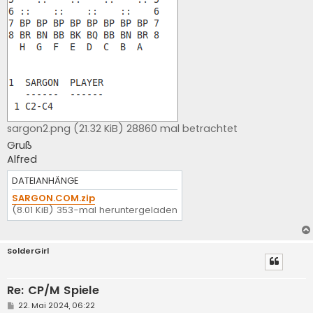
sargon2.png (21.32 KiB) 28860 mal betrachtet
Gruß
Alfred
DATEIANHÄNGE
SARGON.COM.zip
(8.01 KiB) 353-mal heruntergeladen
SolderGirl
Re: CP/M Spiele
B
22. Mai 2024, 06:22