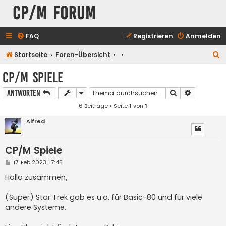
CP/M Forum
FAQ
Registrieren
Anmelden
S
Startseite
Foren-Übersicht
u
CP/M Spiele
c
Suche
Erweiterte
Antworten
h
6 Beiträge • Seite
1
von
1
e
Alfred
CP/M Spiele
B
17. Feb 2023, 17:45
e
i
Hallo zusammen,
t
r
a
(Super) Star Trek gab es u.a. für Basic-80 und für viele
g
andere Systeme.