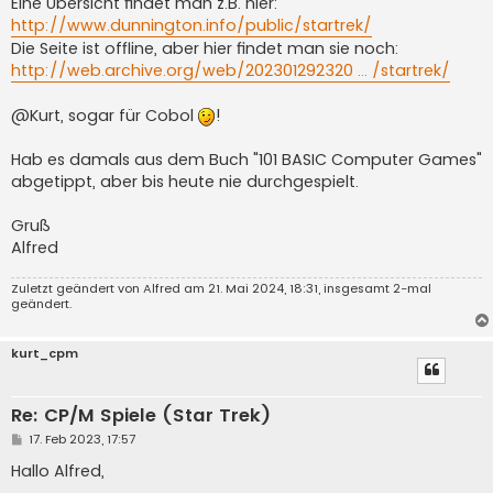
Eine Übersicht findet man z.B. hier:
http://www.dunnington.info/public/startrek/
Die Seite ist offline, aber hier findet man sie noch:
http://web.archive.org/web/202301292320 ... /startrek/
@Kurt, sogar für Cobol
!
Hab es damals aus dem Buch "101 BASIC Computer Games"
abgetippt, aber bis heute nie durchgespielt.
Gruß
Alfred
Zuletzt geändert von
Alfred
am 21. Mai 2024, 18:31, insgesamt 2-mal
geändert.
kurt_cpm
Re: CP/M Spiele (Star Trek)
B
17. Feb 2023, 17:57
e
i
Hallo Alfred,
t