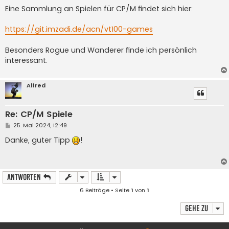
e
i
Eine Sammlung an Spielen für CP/M findet sich hier:
t
r
a
https://git.imzadi.de/acn/vt100-games
g
Besonders Rogue und Wanderer finde ich persönlich
interessant.
Alfred
Re: CP/M Spiele
B
25. Mai 2024, 12:49
e
i
Danke, guter Tipp
!
t
r
a
g
Antworten
6 Beiträge • Seite
1
von
1
Gehe zu