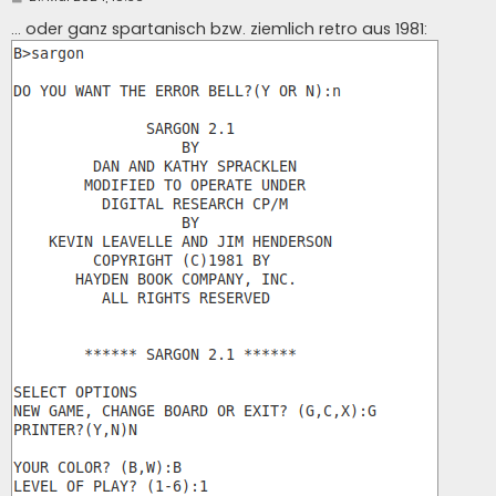
e
i
... oder ganz spartanisch bzw. ziemlich retro aus 1981:
t
r
a
g