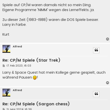
r
a
Spiele auf CP/M waren damals nicht so mein Ding.
g
Eigene Programme 'NIMM' wegen des Lerneffekts; ja.
Zu dieser Zeit (1983-1988) waren die DOS Spiele besser.
Larry in Farbe.
Kurt
Alfred
Re: CP/M Spiele (Star Trek)
B
17. Feb 2023, 18:03
e
i
Larry & Space Quest hat mein Kollege gerne gespielt, auch
t
während Pausen
!
r
a
g
Alfred
Re: CP/M Spiele (Sargon chess)
B
21. Mai 2024, 18:36