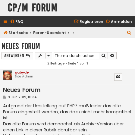
CP/M Forum
FAQ
Registrieren
Anmelden
S
Startseite
Foren-Übersicht
u
Neues Forum
c
Suche
Erweiterte
Antworten
h
2 Beiträge • Seite
1
von
1
e
gabyde
Site Admin
Neues Forum
B
9. Jun 2019, 16:34
e
i
Aufgrund der Umstellung auf PHP7 muß leider das alte
t
Forum eingestellt werden, das dazu nicht mehr kompatibel
r
a
ist.
g
Das alte Forum wird demnächst als Archiv-Version über
einen Link in dieser Rubrik abrufbar sein.