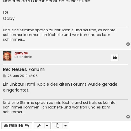
Näheres dazu demnächst an dieser Stelle.
LG
Gaby
Und eine Stimme sprach zu mir: lächle und sei froh, es könnte
schlimmer kommen. Ich lächelte und war froh und es kam
schlimmer...
gabyde
Site Admin
Re: Neues Forum
B
23. Jun 2019, 12:08
e
i
Ein Link zur Html-Kopie des alten Forums wurde gerade
t
eingerichtet.
r
a
g
Und eine Stimme sprach zu mir: lächle und sei froh, es könnte
schlimmer kommen. Ich lächelte und war froh und es kam
schlimmer...
Antworten