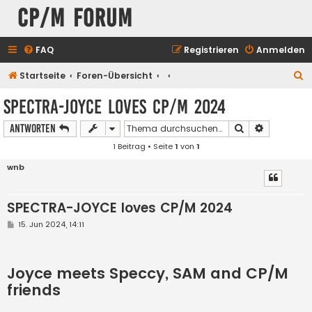
CP/M Forum
FAQ
Registrieren
Anmelden
S
Startseite
Foren-Übersicht
u
SPECTRA-JOYCE loves CP/M 2024
c
Suche
Erweiterte
Antworten
h
1 Beitrag • Seite
1
von
1
e
wnb
SPECTRA-JOYCE loves CP/M 2024
B
15. Jun 2024, 14:11
e
i
.
t
r
Joyce meets Speccy, SAM and CP/M
a
g
friends