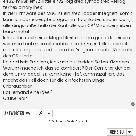
elf32-m68k elf32-little elf32-big srec symbolsrec verilog
tekhex binary ihex
In der Firmware des MBC ist ein srec Loader integriert, somit
kann ich das erzeugte programm hochladen und es läuft,
allerdings außerhalb der Kontrolle von CP/M sondern eben
bare-metal
Ich suche nach einer Möglichkeit mit dem gcc oder einem
weiteren tool einen relocatiblen code zu erstellen, den ich
mit reloc anpasse und dann das Programm unter Kontrolle
des OS starte.
Upload kein Problem, ich kann auf beiden Seiten XModem.
Warum mache ich das so komliziert? Der Compiler der bei
dem CP/M dabei ist, kann keine Fließkommazahlen, das
macht das Teil doch für die einfachsten Dinge
unbrauchbar.
Hat jemand eine Idee?
Grüße, Ralf
Antworten
1 Beitrag • Seite
1
von
1
Gehe zu