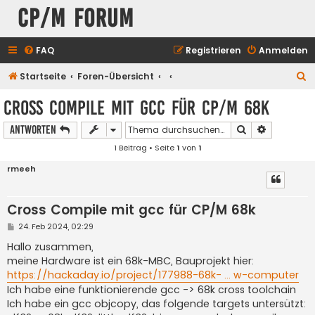
CP/M Forum
FAQ
Registrieren
Anmelden
S
Startseite
Foren-Übersicht
u
Cross Compile mit gcc für CP/M 68k
c
Suche
Erweiterte
Antworten
h
1 Beitrag • Seite
1
von
1
e
rmeeh
Cross Compile mit gcc für CP/M 68k
B
24. Feb 2024, 02:29
e
i
Hallo zusammen,
t
meine Hardware ist ein 68k-MBC, Bauprojekt hier:
r
a
https://hackaday.io/project/177988-68k- ... w-computer
g
Ich habe eine funktionierende gcc -> 68k cross toolchain
Ich habe ein gcc objcopy, das folgende targets untersützt: