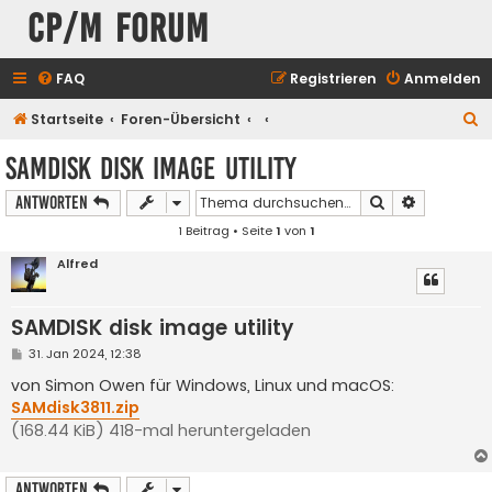
CP/M Forum
FAQ
Registrieren
Anmelden
S
Startseite
Foren-Übersicht
u
SAMDISK disk image utility
c
Suche
Erweiterte
Antworten
h
1 Beitrag • Seite
1
von
1
e
Alfred
SAMDISK disk image utility
B
31. Jan 2024, 12:38
e
i
von Simon Owen für Windows, Linux und macOS:
t
SAMdisk3811.zip
r
a
(168.44 KiB) 418-mal heruntergeladen
g
Antworten