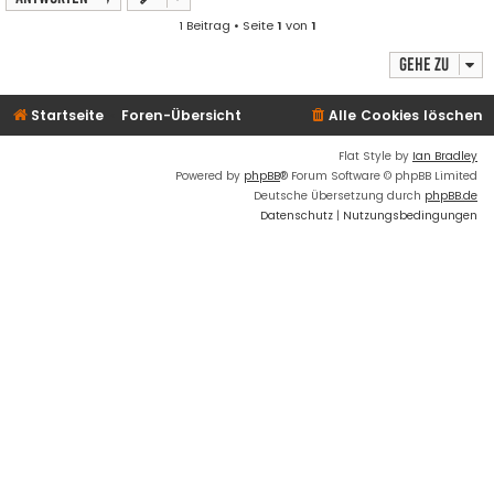
1 Beitrag • Seite
1
von
1
Gehe zu
Startseite
Foren-Übersicht
Alle Cookies löschen
Flat Style by
Ian Bradley
Powered by
phpBB
® Forum Software © phpBB Limited
Deutsche Übersetzung durch
phpBB.de
Datenschutz
|
Nutzungsbedingungen