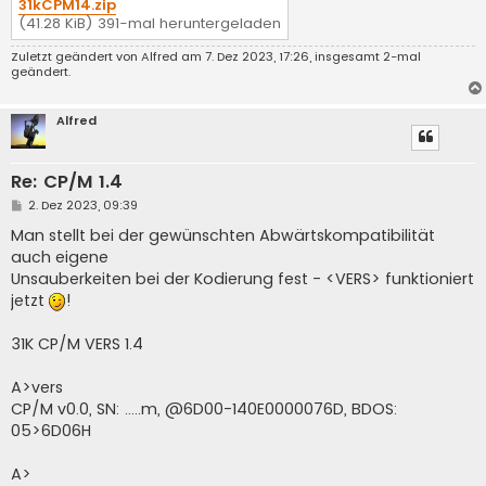
31kCPM14.zip
(41.28 KiB) 391-mal heruntergeladen
Zuletzt geändert von
Alfred
am 7. Dez 2023, 17:26, insgesamt 2-mal
geändert.
Alfred
Re: CP/M 1.4
B
2. Dez 2023, 09:39
e
i
Man stellt bei der gewünschten Abwärtskompatibilität
t
auch eigene
r
a
Unsauberkeiten bei der Kodierung fest - <VERS> funktioniert
g
jetzt
!
31K CP/M VERS 1.4
A>vers
CP/M v0.0, SN: .....m, @6D00-140E0000076D, BDOS:
05>6D06H
A>