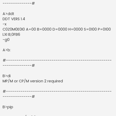
--------------#
A>ddt
DDT VERS 1.4
-x
C0Z0M0E0I0 A=00 B=0000 D=0000 H=0000 S=0100 P=0100
LXI B,0FB6
-g0
A>b:
#---------------------------------------------------
--------------#
B>di
MP/M or CP/M version 2 required
#---------------------------------------------------
--------------#
B>pip