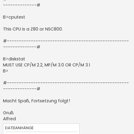
--------------#
B>cputest
This CPU is a Z80 or NSC800.
#---------------------------------------------------
--------------#
B>diskstat
MUST USE CP/M 2.2, MP/M 3.0 OR CP/M 3.1
B>
#---------------------------------------------------
--------------#
Macht Spaß, Fortsetzung folgt!
Gruß
Alfred
DATEIANHÄNGE