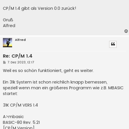
CP/M 1.4 gibt als Version 0.0 zurück!
Gruß
Alfred
Alfred
Re: CP/M 1.4
B
7. Dez 2023, 12:17
e
i
Weil es so schön funktioniert, geht es weiter.
t
r
a
Ein 31k System ist schon reichlich knapp bemessen,
g
speziell wenn man ein größeres Programm wie z.B. MBASIC
startet:
31K CP/M VERS 1.4
A>mbasic
BASIC-80 Rev. 5.21
[CP/M Version]