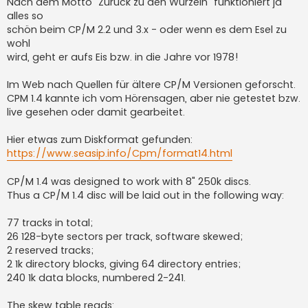
Nach dem Motto "Zurück zu den Wurzeln" funktioniert ja
alles so
schön beim CP/M 2.2 und 3.x - oder wenn es dem Esel zu
wohl
wird, geht er aufs Eis bzw. in die Jahre vor 1978!
Im Web nach Quellen für ältere CP/M Versionen geforscht.
CPM 1.4 kannte ich vom Hörensagen, aber nie getestet bzw.
live gesehen oder damit gearbeitet.
Hier etwas zum Diskformat gefunden:
https://www.seasip.info/Cpm/format14.html
CP/M 1.4 was designed to work with 8" 250k discs.
Thus a CP/M 1.4 disc will be laid out in the following way:
77 tracks in total;
26 128-byte sectors per track, software skewed;
2 reserved tracks;
2 1k directory blocks, giving 64 directory entries;
240 1k data blocks, numbered 2-241.
The skew table reads: