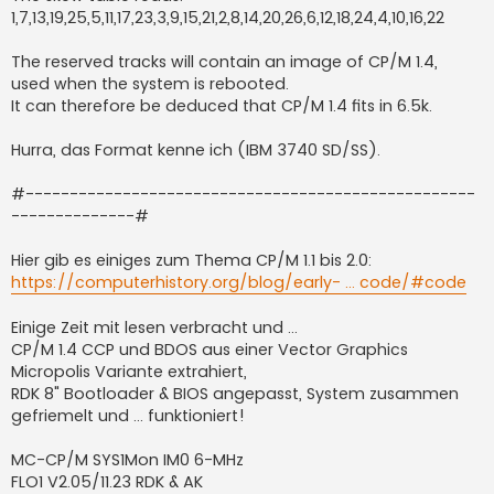
1,7,13,19,25,5,11,17,23,3,9,15,21,2,8,14,20,26,6,12,18,24,4,10,16,22
The reserved tracks will contain an image of CP/M 1.4,
used when the system is rebooted.
It can therefore be deduced that CP/M 1.4 fits in 6.5k.
Hurra, das Format kenne ich (IBM 3740 SD/SS).
#---------------------------------------------------
--------------#
Hier gib es einiges zum Thema CP/M 1.1 bis 2.0:
https://computerhistory.org/blog/early- ... code/#code
Einige Zeit mit lesen verbracht und ...
CP/M 1.4 CCP und BDOS aus einer Vector Graphics
Micropolis Variante extrahiert,
RDK 8" Bootloader & BIOS angepasst, System zusammen
gefriemelt und ... funktioniert!
MC-CP/M SYS1Mon IM0 6-MHz
FLO1 V2.05/11.23 RDK & AK