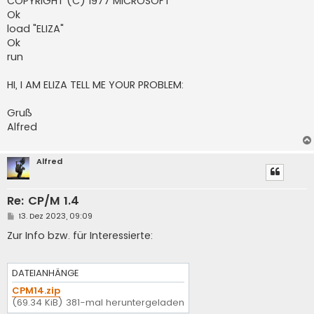
COPYRIGHT (C) 1977 MICROSOFT
Ok
load "ELIZA"
Ok
run
HI, I AM ELIZA TELL ME YOUR PROBLEM:
Gruß
Alfred
Alfred
Re: CP/M 1.4
B
13. Dez 2023, 09:09
e
i
Zur Info bzw. für Interessierte:
t
r
a
g
DATEIANHÄNGE
CPM14.zip
(69.34 KiB) 381-mal heruntergeladen