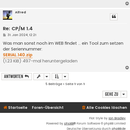
Alfred
Re: CP/M 1.4
B
31. Jan 2024, 12:21
e
i
Was man sonst noch im WEB findet ... ein Tool zum setzen
t
der Seriennummer:
r
a
SERIAL.140.zip
g
(1.23 KiB) 497-mal heruntergeladen
Antworten
5 Beiträge • Seite
1
von
1
Gehe zu
Startseite
Foren-Übersicht
Alle Cookies löschen
Flat Style by
Ian Bradley
Powered by
phpBB
® Forum Software © phpBB Limited
Deutsche Übersetzung durch
phpBB.de