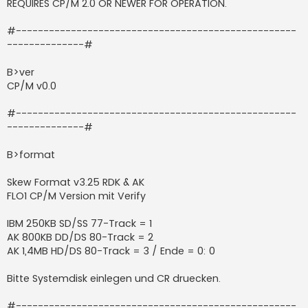
REQUIRES CP/M 2.0 OR NEWER FOR OPERATION.
#---------------------------------------------------
--------------#
B>ver
CP/M v0.0
#---------------------------------------------------
--------------#
B>format
Skew Format v3.25 RDK & AK
FLO1 CP/M Version mit Verify
IBM 250KB SD/SS 77-Track = 1
AK 800KB DD/DS 80-Track = 2
AK 1,4MB HD/DS 80-Track = 3 / Ende = 0: 0
Bitte Systemdisk einlegen und CR druecken.
#---------------------------------------------------