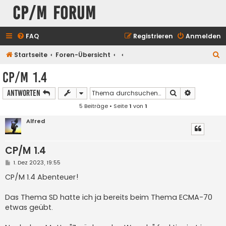
CP/M Forum
FAQ
Registrieren
Anmelden
S
Startseite
Foren-Übersicht
u
CP/M 1.4
c
Suche
Erweiterte
Antworten
h
5 Beiträge • Seite
1
von
1
e
Alfred
CP/M 1.4
B
1. Dez 2023, 19:55
e
i
CP/M 1.4 Abenteuer!
t
r
a
Das Thema SD hatte ich ja bereits beim Thema ECMA-70
g
etwas geübt.