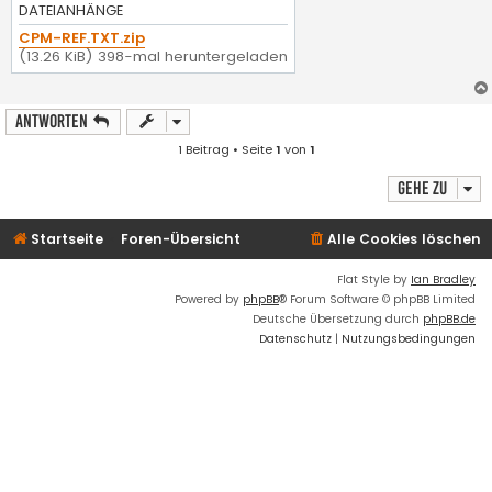
g
DATEIANHÄNGE
CPM-REF.TXT.zip
(13.26 KiB) 398-mal heruntergeladen
Antworten
1 Beitrag • Seite
1
von
1
Gehe zu
Startseite
Foren-Übersicht
Alle Cookies löschen
Flat Style by
Ian Bradley
Powered by
phpBB
® Forum Software © phpBB Limited
Deutsche Übersetzung durch
phpBB.de
Datenschutz
|
Nutzungsbedingungen