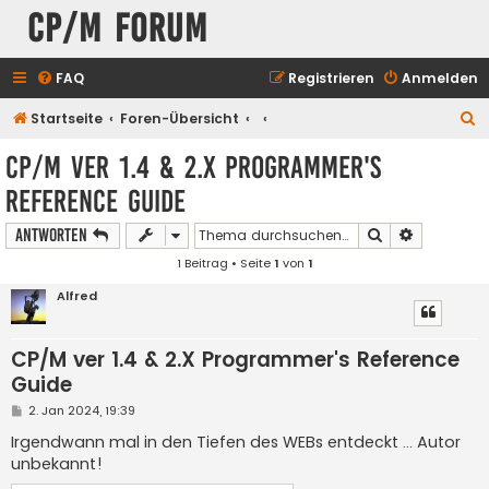
CP/M Forum
FAQ
Registrieren
Anmelden
S
Startseite
Foren-Übersicht
u
CP/M ver 1.4 & 2.X Programmer's
c
Reference Guide
h
e
Suche
Erweiterte
Antworten
1 Beitrag • Seite
1
von
1
Alfred
CP/M ver 1.4 & 2.X Programmer's Reference
Guide
B
2. Jan 2024, 19:39
e
i
Irgendwann mal in den Tiefen des WEBs entdeckt ... Autor
t
unbekannt!
r
a