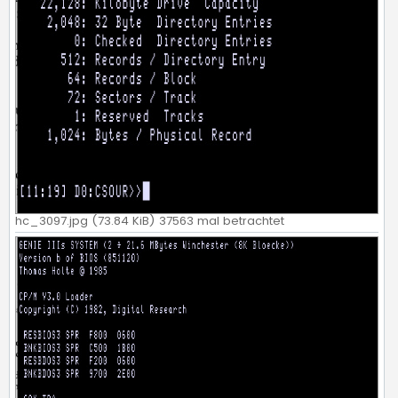
hc_3097.jpg (73.84 KiB) 37563 mal betrachtet