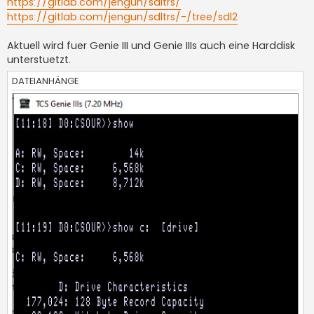
https://gitlab.com/jengun/sdltrs/
https://gitlab.com/jengun/sdltrs/-/tree/sdl2
Aktuell wird fuer Genie III und Genie IIIs auch eine Harddisk
unterstuetzt.
DATEIANHÄNGE