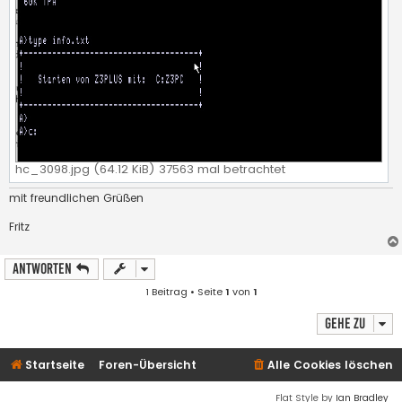
hc_3098.jpg (64.12 KiB) 37563 mal betrachtet
mit freundlichen Grüßen
Fritz
Antworten
1 Beitrag • Seite
1
von
1
Gehe zu
Startseite
Foren-Übersicht
Alle Cookies löschen
Flat Style by
Ian Bradley