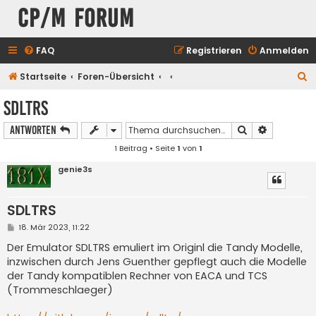
CP/M Forum
FAQ
Registrieren
Anmelden
S
Startseite
Foren-Übersicht
u
SDLTRS
c
Suche
Erweiterte
Antworten
h
1 Beitrag • Seite
1
von
1
e
genie3s
SDLTRS
B
18. Mär 2023, 11:22
e
i
Der Emulator SDLTRS emuliert im Originl die Tandy Modelle,
t
inzwischen durch Jens Guenther gepflegt auch die Modelle
r
a
der Tandy kompatiblen Rechner von EACA und TCS
g
(Trommeschlaeger)