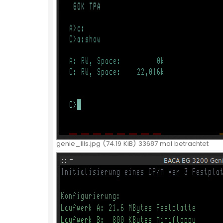
genie_IIIs.jpg (74.19 KiB) 33687 mal betrachtet