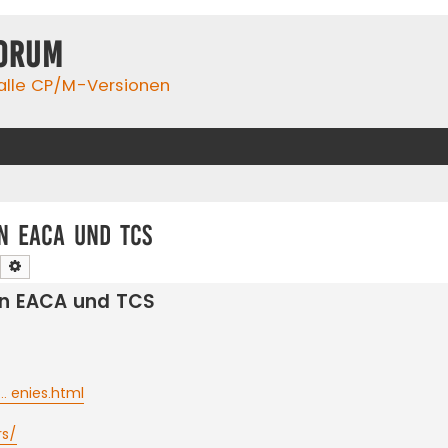
orum
 alle CP/M-Versionen
n EACA und TCS
Suche
Erweiterte Suche
on EACA und TCS
 enies.html
rs/