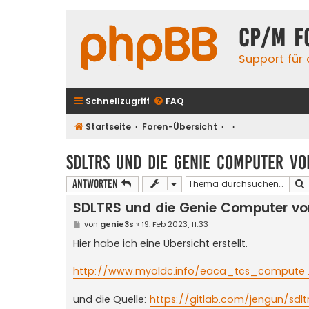
CP/M F
Support für
Schnellzugriff
FAQ
Startseite
Foren-Übersicht
SDLTRS und die Genie Computer vo
Antworten
SDLTRS und die Genie Computer v
B
von
genie3s
»
19. Feb 2023, 11:33
e
i
Hier habe ich eine Übersicht erstellt.
t
r
a
http://www.myoldc.info/eaca_tcs_compute ...
g
und die Quelle:
https://gitlab.com/jengun/sdlt