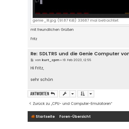
genie_III.jpg (91.87 KiB) 33687 mal betrachtet
mit freundlichen Grüßen
Fritz
Re: SDLTRS und die Genie Computer v
B
von
kurt_cpm
»
19. Feb 2023, 12:55
e
i
Hi Fritz,
t
r
a
sehr schön
g
Antworten
Zurück zu „CPU- und Computer-Emulatoren“
Startseite
Foren-Übersicht