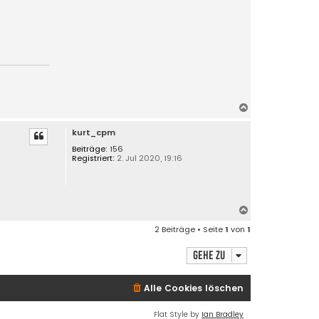
N
a
kurt_cpm
c
h
Beiträge:
156
Registriert:
2. Jul 2020, 19:16
o
b
e
n
N
a
2 Beiträge • Seite
1
von
1
c
h
Gehe zu
o
b
e
Alle Cookies löschen
n
Flat Style by
Ian Bradley