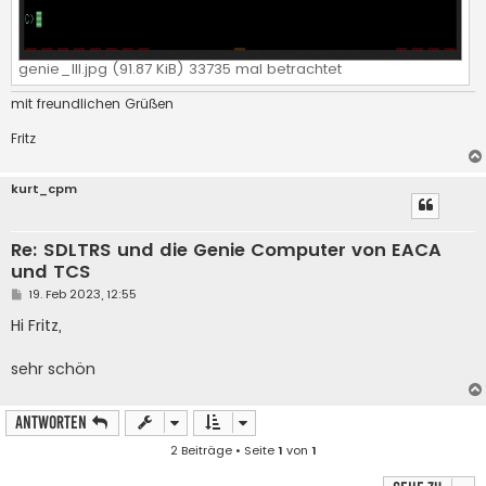
genie_III.jpg (91.87 KiB) 33735 mal betrachtet
mit freundlichen Grüßen
Fritz
kurt_cpm
Re: SDLTRS und die Genie Computer von EACA
und TCS
B
19. Feb 2023, 12:55
e
i
Hi Fritz,
t
r
a
sehr schön
g
Antworten
2 Beiträge • Seite
1
von
1