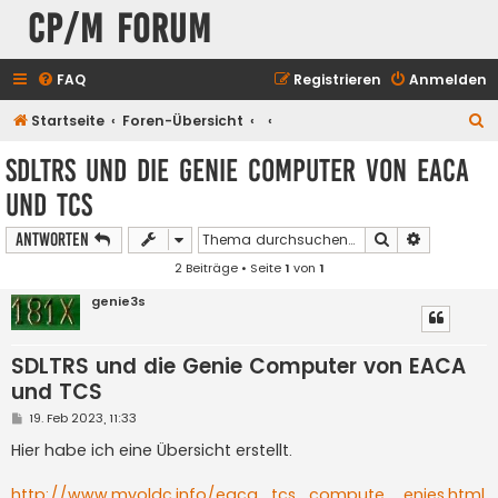
CP/M Forum
FAQ
Registrieren
Anmelden
S
Startseite
Foren-Übersicht
u
SDLTRS und die Genie Computer von EACA
c
und TCS
h
e
Suche
Erweiterte
Antworten
2 Beiträge • Seite
1
von
1
genie3s
SDLTRS und die Genie Computer von EACA
und TCS
B
19. Feb 2023, 11:33
e
i
Hier habe ich eine Übersicht erstellt.
t
r
a
http://www.myoldc.info/eaca_tcs_compute ... enies.html