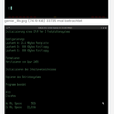
genie_IIIs.jpg (74.19 KiB) 33735 mal betrachtet