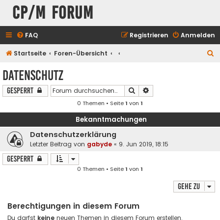
CP/M Forum
FAQ
Registrieren
Anmelden
S
Startseite
Foren-Übersicht
u
Datenschutz
c
Suche
Erweiterte Suche
Gesperrt
h
0 Themen • Seite
1
von
1
e
Bekanntmachungen
Datenschutzerklärung
Letzter Beitrag von
gabyde
«
9. Jun 2019, 18:15
Gesperrt
0 Themen • Seite
1
von
1
Gehe zu
Berechtigungen in diesem Forum
Du darfst
keine
neuen Themen in diesem Forum erstellen.