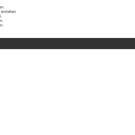
en.
rstellen.
.
n.
n.