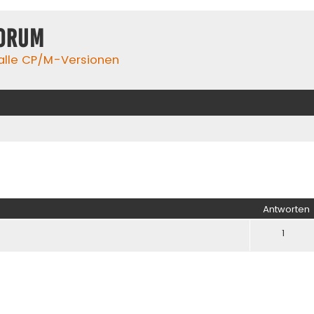
orum
 alle CP/M-Versionen
iterte Suche
Antworten
1