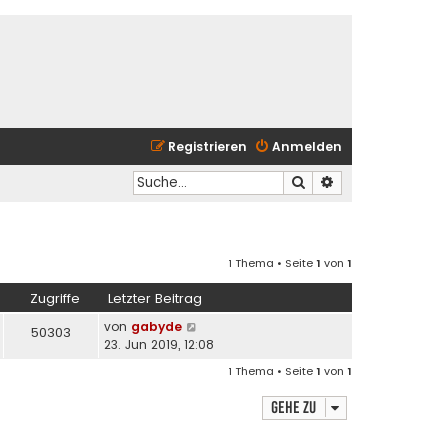
Registrieren
Anmelden
Suche
Erweiterte Suche
1 Thema • Seite
1
von
1
Zugriffe
Letzter Beitrag
von
gabyde
50303
23. Jun 2019, 12:08
1 Thema • Seite
1
von
1
Gehe zu