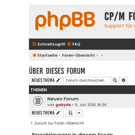
CP/M F
Support für
Schnellzugriff
FAQ
Startseite
Foren-Übersicht
Über dieses Forum
Suche
Erwe
Neues Thema
THEMEN
Neues Forum
von
gabyde
» 9. Jun 2019, 16:34
Neues Thema
Zurück zur Foren-Übersicht
Berechtigungen in diesem Forum