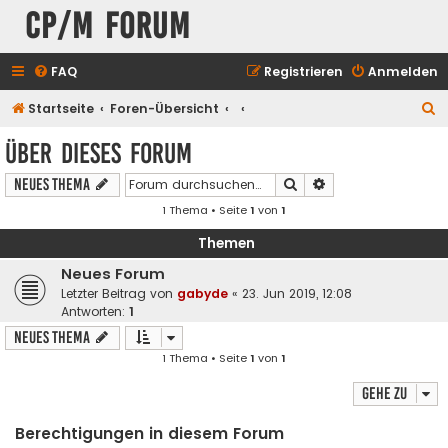
CP/M Forum
FAQ
Registrieren
Anmelden
S
Startseite
Foren-Übersicht
u
Über dieses Forum
c
Suche
Erweiterte Suche
Neues Thema
h
1 Thema • Seite
1
von
1
e
Themen
Neues Forum
Letzter Beitrag von
gabyde
«
23. Jun 2019, 12:08
Antworten:
1
Neues Thema
1 Thema • Seite
1
von
1
Gehe zu
Berechtigungen in diesem Forum