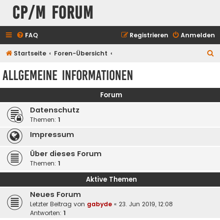
CP/M Forum
FAQ
Registrieren
Anmelden
S
Startseite
Foren-Übersicht
u
Allgemeine Informationen
c
h
Forum
e
Datenschutz
Themen:
1
Impressum
Über dieses Forum
Themen:
1
Aktive Themen
Neues Forum
Letzter Beitrag von
gabyde
«
23. Jun 2019, 12:08
Antworten:
1