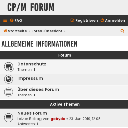
CP/M Forum
FAQ
Registrieren
Anmelden
S
Startseite
Foren-Übersicht
u
Allgemeine Informationen
c
h
Forum
e
Datenschutz
Themen:
1
Impressum
Über dieses Forum
Themen:
1
Aktive Themen
Neues Forum
Letzter Beitrag von
gabyde
«
23. Jun 2019, 12:08
Antworten:
1