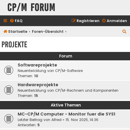
CP/M Forum
FAQ
Registrieren
Anmelden
S
Startseite
Foren-Übersicht
u
Projekte
c
h
Forum
e
Softwareprojekte
Neuentwicklung von CP/M-Software
Themen:
10
Hardwareprojekte
Neuentwicklung von CP/M-Rechnern und Komponenten
Themen:
15
Aktive Themen
MC-CP/M Computer - Monitor fuer die SYS1
Letzter Beitrag von
Alfred
«
15. Nov 2025, 14:36
Antworten:
5