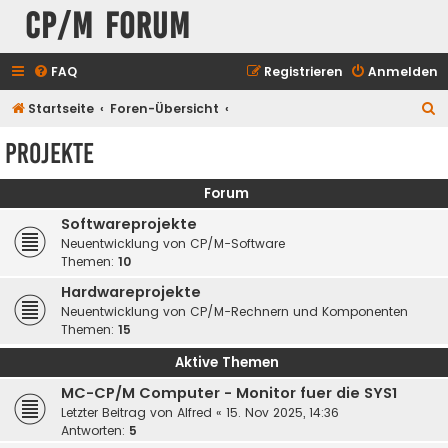
CP/M Forum
FAQ
Registrieren
Anmelden
S
Startseite
Foren-Übersicht
u
Projekte
c
h
Forum
e
Softwareprojekte
Neuentwicklung von CP/M-Software
Themen:
10
Hardwareprojekte
Neuentwicklung von CP/M-Rechnern und Komponenten
Themen:
15
Aktive Themen
MC-CP/M Computer - Monitor fuer die SYS1
Letzter Beitrag von
Alfred
«
15. Nov 2025, 14:36
Antworten:
5