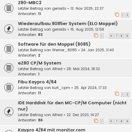
Z80-MBC2
Letzter Beitrag von
genie3s
«
13. Nov 2025, 22:37
Antworten:
11
1
2
Wiederaufbau 8085er System (ELO Moppel)
Letzter Beitrag von
genie3s
«
15. Aug 2025, 12:58
Antworten:
83
1
6
7
8
9
…
Software für den Moppel (8085)
Letzter Beitrag von
Werner_8085
«
24. Jan 2025, 11:40
Antworten:
2
eZ80 CP/M System
Letzter Beitrag von
Alfred
«
28. Mai 2024, 18:32
Antworten:
1
Fibu Kaypro 4/84
Letzter Beitrag von
kurt_cpm
«
25. Apr 2024, 17:33
Antworten:
11
1
2
IDE Harddisk für den MC-CP/M Computer (nicht
nur)
Letzter Beitrag von
Alfred
«
22. Dez 2023, 14:27
Antworten:
86
1
6
7
8
9
…
Kaypro 4/84 mit monitor.rom