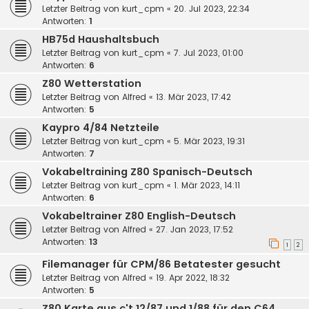
Letzter Beitrag von
kurt_cpm
«
20. Jul 2023, 22:34
Antworten:
1
HB75d Haushaltsbuch
Letzter Beitrag von
kurt_cpm
«
7. Jul 2023, 01:00
Antworten:
6
Z80 Wetterstation
Letzter Beitrag von
Alfred
«
13. Mär 2023, 17:42
Antworten:
5
Kaypro 4/84 Netzteile
Letzter Beitrag von
kurt_cpm
«
5. Mär 2023, 19:31
Antworten:
7
Vokabeltraining Z80 Spanisch-Deutsch
Letzter Beitrag von
kurt_cpm
«
1. Mär 2023, 14:11
Antworten:
6
Vokabeltrainer Z80 English-Deutsch
Letzter Beitrag von
Alfred
«
27. Jan 2023, 17:52
Antworten:
13
1
2
Filemanager für CPM/86 Betatester gesucht
Letzter Beitrag von
Alfred
«
19. Apr 2022, 18:32
Antworten:
5
Z80 Karte aus c't 12/87 und 1/88 für den C64