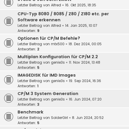
Letzter Beitrag von
Alfred
«
16. Okt 2025, 18:35
CPU-Typ 8080 / 8085 / Z80 / Z180 etc. per
Software erkennen
Letzter Beitrag von
Alfred
«
14. Jan 2025, 10:07
Antworten:
9
Optionen für CP/M Befehle?
Letzter Beitrag von
mtx500
«
18. Dez 2024, 00:05
Antworten:
2
Multiplan Konfiguration für CP/M 2.2
Letzter Beitrag von
genie3s
«
11. Nov 2024, 13:48
Antworten:
5
IMAGEDISK für IMD Images
Letzter Beitrag von
genie3s
«
19. Sep 2024, 16:36
Antworten:
1
CP/M 3 System Generation
Letzter Beitrag von
genie3s
«
16. Jun 2024, 07:20
Antworten:
3
Benchmark
Letzter Beitrag von
SolderGirl
«
8. Jun 2024, 20:52
Antworten:
5