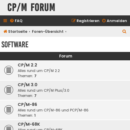
CP/M Forum
FAQ
Registrieren
Anmelden
S
Startseite
Foren-Übersicht
u
Software
c
h
Forum
e
CP/M 2.2
Alles rund um CP/M 2.2
Themen:
7
CP/M 3.0
Alles rund um CP/M Plus/3.0
Themen:
7
CP/M-86
Alles rund um CP/M-86 und PCP/M-86
Themen:
1
CP/M-68K
Alles rund um CP/M-68K