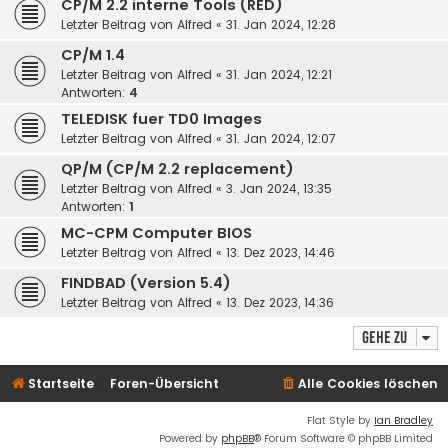
CP/M 2.2 interne Tools (RED)
Letzter Beitrag von
Alfred
«
31. Jan 2024, 12:28
CP/M 1.4
Letzter Beitrag von
Alfred
«
31. Jan 2024, 12:21
Antworten:
4
TELEDISK fuer TD0 Images
Letzter Beitrag von
Alfred
«
31. Jan 2024, 12:07
QP/M (CP/M 2.2 replacement)
Letzter Beitrag von
Alfred
«
3. Jan 2024, 13:35
Antworten:
1
MC-CPM Computer BIOS
Letzter Beitrag von
Alfred
«
13. Dez 2023, 14:46
FINDBAD (Version 5.4)
Letzter Beitrag von
Alfred
«
13. Dez 2023, 14:36
Gehe zu
Startseite
Foren-Übersicht
Alle Cookies löschen
Flat Style by
Ian Bradley
Powered by
phpBB
® Forum Software © phpBB Limited