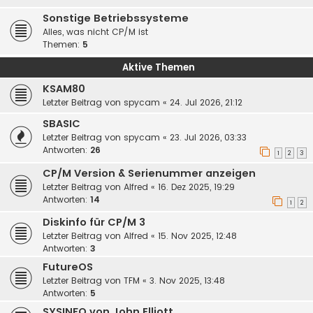
Sonstige Betriebssysteme
Alles, was nicht CP/M ist
Themen:
5
Aktive Themen
KSAM80
Letzter Beitrag von
spycam
«
24. Jul 2026, 21:12
SBASIC
Letzter Beitrag von
spycam
«
23. Jul 2026, 03:33
Antworten:
26
1
2
3
CP/M Version & Serienummer anzeigen
Letzter Beitrag von
Alfred
«
16. Dez 2025, 19:29
Antworten:
14
1
2
Diskinfo für CP/M 3
Letzter Beitrag von
Alfred
«
15. Nov 2025, 12:48
Antworten:
3
FutureOS
Letzter Beitrag von
TFM
«
3. Nov 2025, 13:48
Antworten:
5
SYSINFO von John Elliott