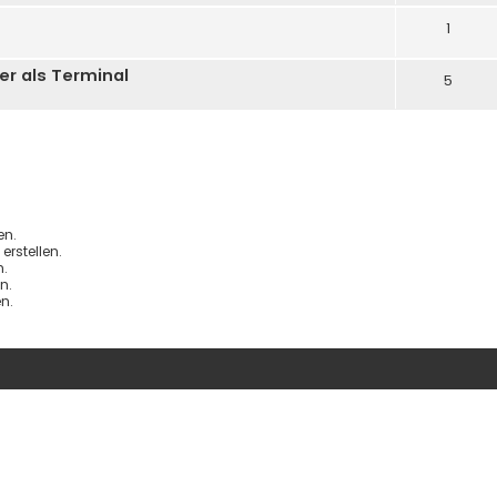
1
r als Terminal
5
en.
rstellen.
.
n.
n.