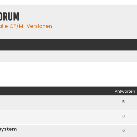
orum
 alle CP/M-Versionen
iterte Suche
Antworten
5
0
 system
0