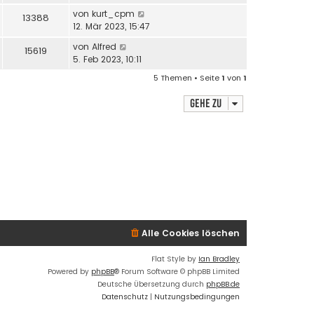
von
kurt_cpm
13388
12. Mär 2023, 15:47
von
Alfred
15619
5. Feb 2023, 10:11
5 Themen • Seite
1
von
1
Gehe zu
Alle Cookies löschen
Flat Style by
Ian Bradley
Powered by
phpBB
® Forum Software © phpBB Limited
Deutsche Übersetzung durch
phpBB.de
Datenschutz
|
Nutzungsbedingungen