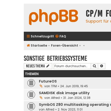
CP/M F
Support für
Schnellzugriff
FAQ
Startseite
Foren-Übersicht
Sonstige Betriebssysteme
Suche
Erwe
Neues Thema
THEMEN
FutureOS
von
TFM
» 24. Jun 2019, 19:45
SAMDISK disk image utility
von
Alfred
» 31. Jan 2024, 12:38
SymbOS Z80 multitasking operating
von
Alfred
» 2. Nov 2023, 11:01