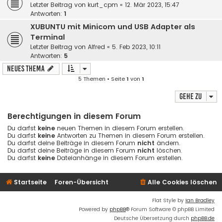
Letzter Beitrag von
kurt_cpm
«
12. Mär 2023, 15:47
Antworten:
1
XUBUNTU mit Minicom und USB Adapter als
Terminal
Letzter Beitrag von
Alfred
«
5. Feb 2023, 10:11
Antworten:
5
Neues Thema
5 Themen • Seite
1
von
1
Gehe zu
Berechtigungen in diesem Forum
Du darfst
keine
neuen Themen in diesem Forum erstellen.
Du darfst
keine
Antworten zu Themen in diesem Forum erstellen.
Du darfst deine Beiträge in diesem Forum
nicht
ändern.
Du darfst deine Beiträge in diesem Forum
nicht
löschen.
Du darfst
keine
Dateianhänge in diesem Forum erstellen.
Startseite
Foren-Übersicht
Alle Cookies löschen
Flat Style by
Ian Bradley
Powered by
phpBB
® Forum Software © phpBB Limited
Deutsche Übersetzung durch
phpBB.de