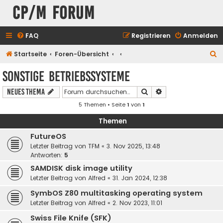
CP/M Forum
FAQ
Registrieren
Anmelden
S
Startseite
Foren-Übersicht
u
Sonstige Betriebssysteme
c
Suche
Erweiterte Suche
Neues Thema
h
5 Themen • Seite
1
von
1
e
Themen
FutureOS
Letzter Beitrag von
TFM
«
3. Nov 2025, 13:48
Antworten:
5
SAMDISK disk image utility
Letzter Beitrag von
Alfred
«
31. Jan 2024, 12:38
SymbOS Z80 multitasking operating system
Letzter Beitrag von
Alfred
«
2. Nov 2023, 11:01
Swiss File Knife (SFK)