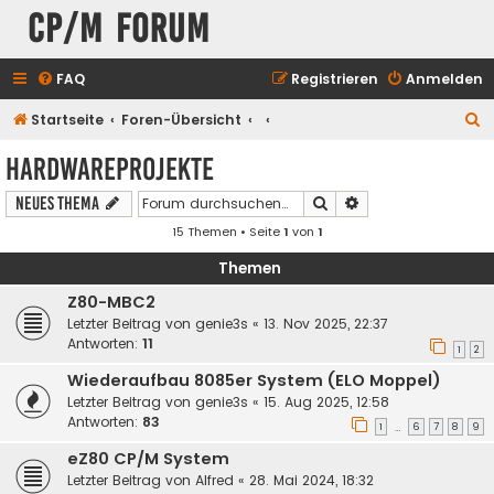
CP/M Forum
FAQ
Registrieren
Anmelden
S
Startseite
Foren-Übersicht
u
Hardwareprojekte
c
Suche
Erweiterte Suche
Neues Thema
h
15 Themen • Seite
1
von
1
e
Themen
Z80-MBC2
Letzter Beitrag von
genie3s
«
13. Nov 2025, 22:37
Antworten:
11
1
2
Wiederaufbau 8085er System (ELO Moppel)
Letzter Beitrag von
genie3s
«
15. Aug 2025, 12:58
Antworten:
83
1
6
7
8
9
…
eZ80 CP/M System
Letzter Beitrag von
Alfred
«
28. Mai 2024, 18:32