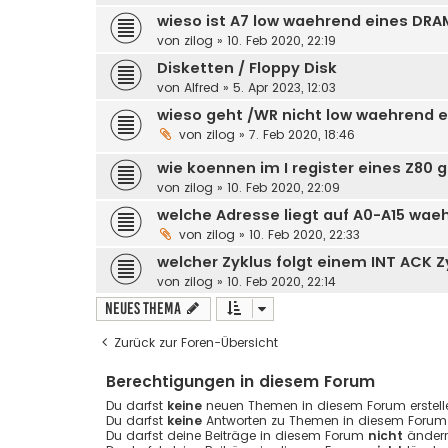
wieso ist A7 low waehrend eines DRA
von
zilog
» 10. Feb 2020, 22:19
Disketten / Floppy Disk
von
Alfred
» 5. Apr 2023, 12:03
wieso geht /WR nicht low waehrend 
von
zilog
» 7. Feb 2020, 18:46
wie koennen im I register eines Z80 
von
zilog
» 10. Feb 2020, 22:09
welche Adresse liegt auf A0-A15 wae
von
zilog
» 10. Feb 2020, 22:33
welcher Zyklus folgt einem INT ACK Z
von
zilog
» 10. Feb 2020, 22:14
Neues Thema
Zurück zur Foren-Übersicht
Berechtigungen in diesem Forum
Du darfst
keine
neuen Themen in diesem Forum erstell
Du darfst
keine
Antworten zu Themen in diesem Forum e
Du darfst deine Beiträge in diesem Forum
nicht
ändern