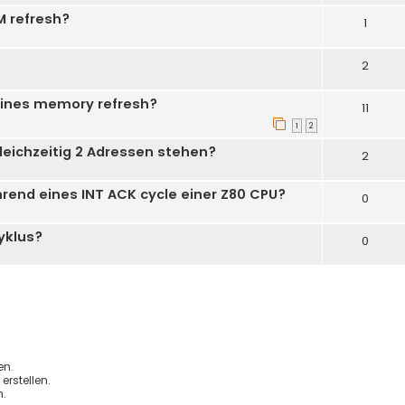
M refresh?
1
2
eines memory refresh?
11
1
2
gleichzeitig 2 Adressen stehen?
2
hrend eines INT ACK cycle einer Z80 CPU?
0
yklus?
0
en.
rstellen.
.