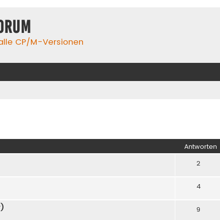
orum
 alle CP/M-Versionen
iterte Suche
Antworten
2
4
r)
9