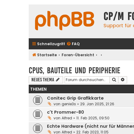
CP/M F
Support für
Schnellzugriff
FAQ
Startseite
Foren-Übersicht
CPUs, Bauteile und Peripherie
Suche
Erwe
Neues Thema
THEMEN
Conitec Grip Grafikkarte
von
genie3s
» 29. Jan 2025, 21:26
c't Prommer-80
von
Alfred
» 11. Feb 2025, 09:50
Echte Hardware (nicht nur für Männe
von
Alfred
» 22. Feb 2023, 11:05