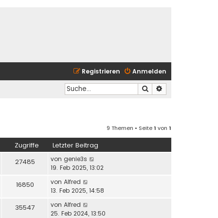
Registrieren
Anmelden
Suche
Erweiterte Suche
9 Themen • Seite
1
von
1
Zugriffe
Letzter Beitrag
von
genie3s
27485
19. Feb 2025, 13:02
von
Alfred
16850
13. Feb 2025, 14:58
von
Alfred
35547
25. Feb 2024, 13:50