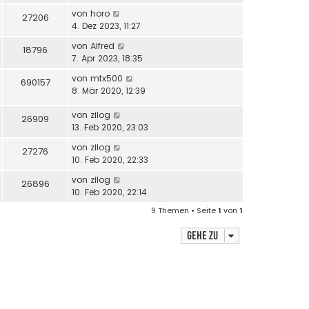
von
horo
27206
4. Dez 2023, 11:27
von
Alfred
18796
7. Apr 2023, 18:35
von
mtx500
690157
8. Mär 2020, 12:39
von
zilog
26909
13. Feb 2020, 23:03
von
zilog
27276
10. Feb 2020, 22:33
von
zilog
26896
10. Feb 2020, 22:14
9 Themen • Seite
1
von
1
Gehe zu