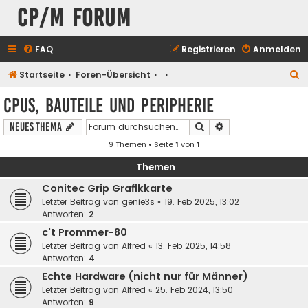
CP/M Forum
FAQ
Registrieren
Anmelden
S
Startseite
Foren-Übersicht
u
CPUs, Bauteile und Peripherie
c
Suche
Erweiterte Suche
Neues Thema
h
9 Themen • Seite
1
von
1
e
Themen
Conitec Grip Grafikkarte
Letzter Beitrag von
genie3s
«
19. Feb 2025, 13:02
Antworten:
2
c't Prommer-80
Letzter Beitrag von
Alfred
«
13. Feb 2025, 14:58
Antworten:
4
Echte Hardware (nicht nur für Männer)
Letzter Beitrag von
Alfred
«
25. Feb 2024, 13:50
Antworten:
9