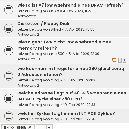
wieso ist A7 low waehrend eines DRAM refresh?
Letzter Beitrag von
horo
«
4. Dez 2023, 11:27
Antworten:
1
Disketten / Floppy Disk
Letzter Beitrag von
Alfred
«
7. Apr 2023, 18:35
Antworten:
2
wieso geht /WR nicht low waehrend eines
memory refresh?
Letzter Beitrag von
mtx500
«
8. Mär 2020, 12:39
Antworten:
11
1
2
wie koennen im I register eines Z80 gleichzeitig
2 Adressen stehen?
Letzter Beitrag von
zilog
«
13. Feb 2020, 23:03
Antworten:
2
welche Adresse liegt auf A0-A15 waehrend eines
INT ACK cycle einer Z80 CPU?
Letzter Beitrag von
zilog
«
10. Feb 2020, 22:33
welcher Zyklus folgt einem INT ACK Zyklus?
Letzter Beitrag von
zilog
«
10. Feb 2020, 22:14
Neues Thema