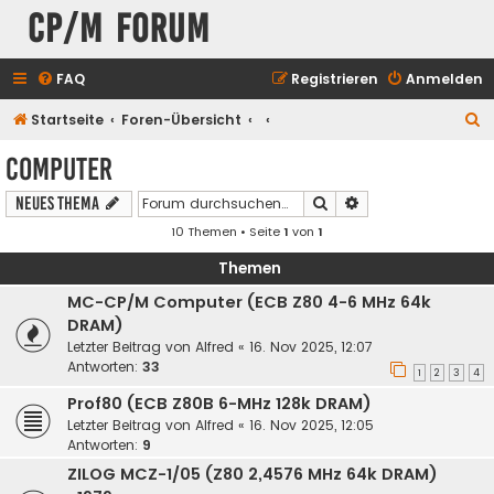
CP/M Forum
FAQ
Registrieren
Anmelden
S
Startseite
Foren-Übersicht
u
Computer
c
Suche
Erweiterte Suche
Neues Thema
h
10 Themen • Seite
1
von
1
e
Themen
MC-CP/M Computer (ECB Z80 4-6 MHz 64k
DRAM)
Letzter Beitrag von
Alfred
«
16. Nov 2025, 12:07
Antworten:
33
1
2
3
4
Prof80 (ECB Z80B 6-MHz 128k DRAM)
Letzter Beitrag von
Alfred
«
16. Nov 2025, 12:05
Antworten:
9
ZILOG MCZ-1/05 (Z80 2,4576 MHz 64k DRAM)