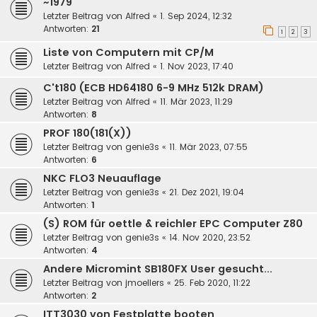
~1979
Letzter Beitrag von
Alfred
«
1. Sep 2024, 12:32
Antworten:
21
1
2
3
Liste von Computern mit CP/M
Letzter Beitrag von
Alfred
«
1. Nov 2023, 17:40
C't180 (ECB HD64180 6-9 MHz 512k DRAM)
Letzter Beitrag von
Alfred
«
11. Mär 2023, 11:29
Antworten:
8
PROF 180(181(X))
Letzter Beitrag von
genie3s
«
11. Mär 2023, 07:55
Antworten:
6
NKC FLO3 Neuauflage
Letzter Beitrag von
genie3s
«
21. Dez 2021, 19:04
Antworten:
1
(S) ROM für oettle & reichler EPC Computer Z80
Letzter Beitrag von
genie3s
«
14. Nov 2020, 23:52
Antworten:
4
Andere Micromint SB180FX User gesucht...
Letzter Beitrag von
jmoellers
«
25. Feb 2020, 11:22
Antworten:
2
ITT3030 von Festplatte booten