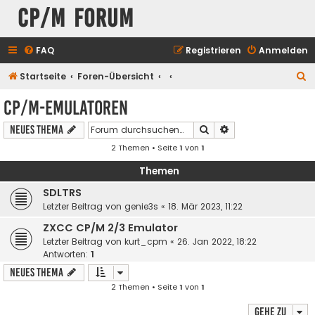
CP/M Forum
FAQ
Registrieren
Anmelden
S
Startseite
Foren-Übersicht
u
CP/M-Emulatoren
c
Suche
Erweiterte Suche
Neues Thema
h
2 Themen • Seite
1
von
1
e
Themen
SDLTRS
Letzter Beitrag von
genie3s
«
18. Mär 2023, 11:22
ZXCC CP/M 2/3 Emulator
Letzter Beitrag von
kurt_cpm
«
26. Jan 2022, 18:22
Antworten:
1
Neues Thema
2 Themen • Seite
1
von
1
Gehe zu