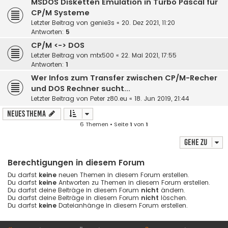
MSDOS Disketten Emulation in Turbo Pascal für
CP/M Systeme
Letzter Beitrag von
genie3s
«
20. Dez 2021, 11:20
Antworten:
5
CP/M <-> DOS
Letzter Beitrag von
mtx500
«
22. Mai 2021, 17:55
Antworten:
1
Wer Infos zum Transfer zwischen CP/M-Recher
und DOS Rechner sucht...
Letzter Beitrag von
Peter z80.eu
«
18. Jun 2019, 21:44
Neues Thema
6 Themen • Seite
1
von
1
Gehe zu
Berechtigungen in diesem Forum
Du darfst
keine
neuen Themen in diesem Forum erstellen.
Du darfst
keine
Antworten zu Themen in diesem Forum erstellen.
Du darfst deine Beiträge in diesem Forum
nicht
ändern.
Du darfst deine Beiträge in diesem Forum
nicht
löschen.
Du darfst
keine
Dateianhänge in diesem Forum erstellen.