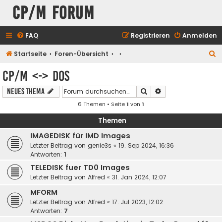
CP/M Forum
FAQ
Registrieren
Anmelden
S
Startseite
Foren-Übersicht
u
CP/M <-> DOS
c
Suche
Erweiterte Suche
Neues Thema
h
6 Themen • Seite
1
von
1
e
Themen
IMAGEDISK für IMD Images
Letzter Beitrag von
genie3s
«
19. Sep 2024, 16:36
Antworten:
1
TELEDISK fuer TD0 Images
Letzter Beitrag von
Alfred
«
31. Jan 2024, 12:07
MFORM
Letzter Beitrag von
Alfred
«
17. Jul 2023, 12:02
Antworten:
7