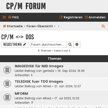
CP/M Forum
FAQ
Registrieren
Anmelden
S
Startseite
Foren-Übersicht
u
CP/M <-> DOS
c
Suche
Erweiterte Suche
Neues Thema
h
6 Themen • Seite
1
von
1
e
Themen
IMAGEDISK für IMD Images
Letzter Beitrag von
genie3s
«
19. Sep 2024, 16:36
Antworten:
1
TELEDISK fuer TD0 Images
Letzter Beitrag von
Alfred
«
31. Jan 2024, 12:07
MFORM
Letzter Beitrag von
Alfred
«
17. Jul 2023, 12:02
Antworten:
7