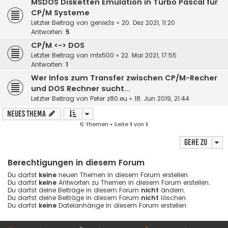
MSDOS Disketten Emulation in Turbo Pascal für
CP/M Systeme
Letzter Beitrag von
genie3s
«
20. Dez 2021, 11:20
Antworten:
5
CP/M <-> DOS
Letzter Beitrag von
mtx500
«
22. Mai 2021, 17:55
Antworten:
1
Wer Infos zum Transfer zwischen CP/M-Recher
und DOS Rechner sucht...
Letzter Beitrag von
Peter z80.eu
«
18. Jun 2019, 21:44
Neues Thema
6 Themen • Seite
1
von
1
Gehe zu
Berechtigungen in diesem Forum
Du darfst
keine
neuen Themen in diesem Forum erstellen.
Du darfst
keine
Antworten zu Themen in diesem Forum erstellen.
Du darfst deine Beiträge in diesem Forum
nicht
ändern.
Du darfst deine Beiträge in diesem Forum
nicht
löschen.
Du darfst
keine
Dateianhänge in diesem Forum erstellen.