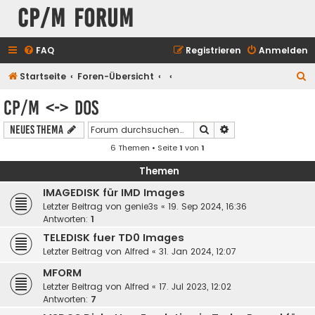
CP/M Forum
FAQ
Registrieren
Anmelden
S
Startseite
Foren-Übersicht
u
CP/M <-> DOS
c
Suche
Erweiterte Suche
Neues Thema
h
6 Themen • Seite
1
von
1
e
Themen
IMAGEDISK für IMD Images
Letzter Beitrag von
genie3s
«
19. Sep 2024, 16:36
Antworten:
1
TELEDISK fuer TD0 Images
Letzter Beitrag von
Alfred
«
31. Jan 2024, 12:07
MFORM
Letzter Beitrag von
Alfred
«
17. Jul 2023, 12:02
Antworten:
7