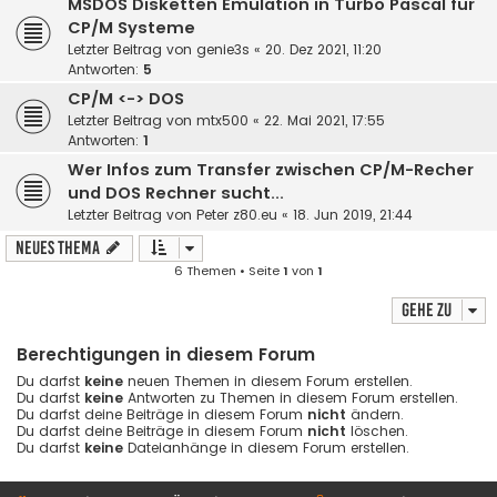
MSDOS Disketten Emulation in Turbo Pascal für
CP/M Systeme
Letzter Beitrag von
genie3s
«
20. Dez 2021, 11:20
Antworten:
5
CP/M <-> DOS
Letzter Beitrag von
mtx500
«
22. Mai 2021, 17:55
Antworten:
1
Wer Infos zum Transfer zwischen CP/M-Recher
und DOS Rechner sucht...
Letzter Beitrag von
Peter z80.eu
«
18. Jun 2019, 21:44
Neues Thema
6 Themen • Seite
1
von
1
Gehe zu
Berechtigungen in diesem Forum
Du darfst
keine
neuen Themen in diesem Forum erstellen.
Du darfst
keine
Antworten zu Themen in diesem Forum erstellen.
Du darfst deine Beiträge in diesem Forum
nicht
ändern.
Du darfst deine Beiträge in diesem Forum
nicht
löschen.
Du darfst
keine
Dateianhänge in diesem Forum erstellen.