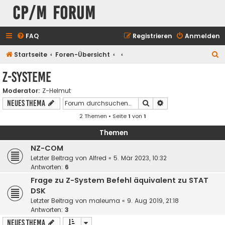
CP/M Forum
FAQ
Registrieren
Anmelden
S
Startseite
Foren-Übersicht
u
Z-Systeme
c
Moderator:
Z-Helmut
h
Suche
Erweiterte Suche
Neues Thema
e
2 Themen • Seite
1
von
1
Themen
NZ-COM
Letzter Beitrag von
Alfred
«
5. Mär 2023, 10:32
Antworten:
6
Frage zu Z-System Befehl äquivalent zu STAT
DSK
Letzter Beitrag von
maleuma
«
9. Aug 2019, 21:18
Antworten:
3
Neues Thema