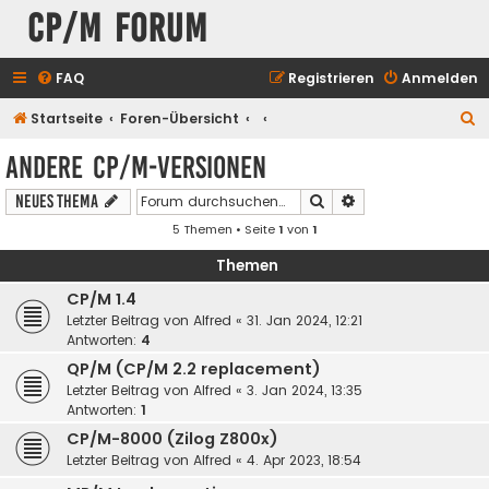
CP/M Forum
FAQ
Registrieren
Anmelden
S
Startseite
Foren-Übersicht
u
Andere CP/M-Versionen
c
Suche
Erweiterte Suche
Neues Thema
h
5 Themen • Seite
1
von
1
e
Themen
CP/M 1.4
Letzter Beitrag von
Alfred
«
31. Jan 2024, 12:21
Antworten:
4
QP/M (CP/M 2.2 replacement)
Letzter Beitrag von
Alfred
«
3. Jan 2024, 13:35
Antworten:
1
CP/M-8000 (Zilog Z800x)
Letzter Beitrag von
Alfred
«
4. Apr 2023, 18:54