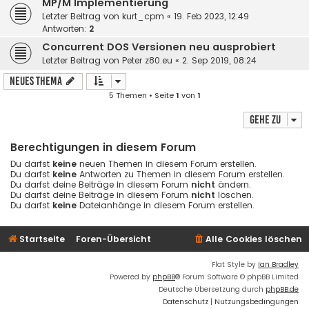
MP/M Implementierung
Letzter Beitrag von
kurt_cpm
«
19. Feb 2023, 12:49
Antworten:
2
Concurrent DOS Versionen neu ausprobiert
Letzter Beitrag von
Peter z80.eu
«
2. Sep 2019, 08:24
Neues Thema
5 Themen • Seite
1
von
1
Gehe zu
Berechtigungen in diesem Forum
Du darfst
keine
neuen Themen in diesem Forum erstellen.
Du darfst
keine
Antworten zu Themen in diesem Forum erstellen.
Du darfst deine Beiträge in diesem Forum
nicht
ändern.
Du darfst deine Beiträge in diesem Forum
nicht
löschen.
Du darfst
keine
Dateianhänge in diesem Forum erstellen.
Startseite
Foren-Übersicht
Alle Cookies löschen
Flat Style by
Ian Bradley
Powered by
phpBB
® Forum Software © phpBB Limited
Deutsche Übersetzung durch
phpBB.de
Datenschutz
|
Nutzungsbedingungen