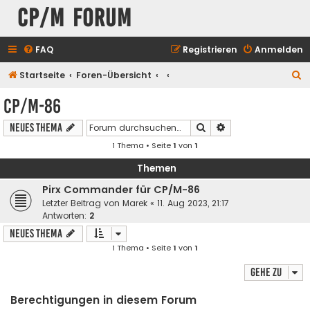
CP/M Forum
FAQ
Registrieren
Anmelden
S
Startseite
Foren-Übersicht
u
CP/M-86
c
Suche
Erweiterte Suche
Neues Thema
h
1 Thema • Seite
1
von
1
e
Themen
Pirx Commander für CP/M-86
Letzter Beitrag von
Marek
«
11. Aug 2023, 21:17
Antworten:
2
Neues Thema
1 Thema • Seite
1
von
1
Gehe zu
Berechtigungen in diesem Forum