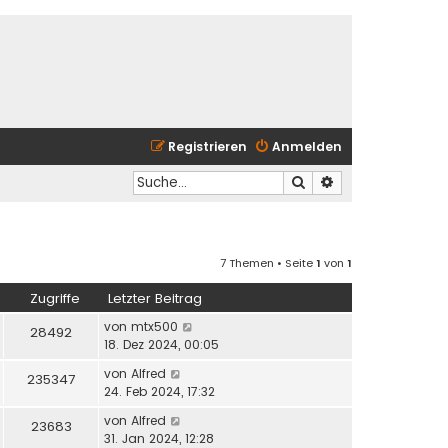
Registrieren
Anmelden
Suche
Erweiterte Suche
7 Themen • Seite
1
von
1
Zugriffe
Letzter Beitrag
von
mtx500
28492
18. Dez 2024, 00:05
von
Alfred
235347
24. Feb 2024, 17:32
von
Alfred
23683
31. Jan 2024, 12:28