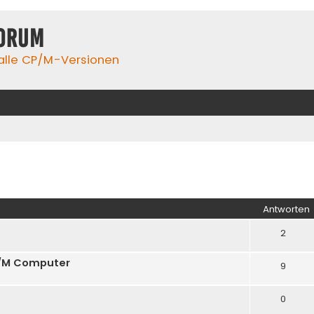
orum
 alle CP/M-Versionen
iterte Suche
Antworten
2
/M Computer
9
0