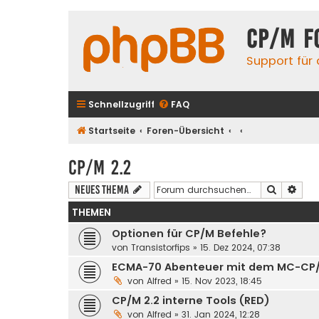
CP/M F
Support für
Schnellzugriff
FAQ
Startseite
Foren-Übersicht
CP/M 2.2
Suche
Erwe
Neues Thema
THEMEN
Optionen für CP/M Befehle?
von
Transistorfips
» 15. Dez 2024, 07:38
ECMA-70 Abenteuer mit dem MC-CP
von
Alfred
» 15. Nov 2023, 18:45
CP/M 2.2 interne Tools (RED)
von
Alfred
» 31. Jan 2024, 12:28