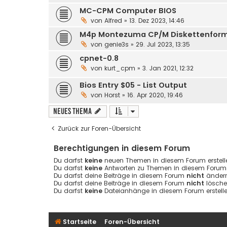
MC-CPM Computer BIOS
von
Alfred
» 13. Dez 2023, 14:46
M4p Montezuma CP/M Diskettenforma
von
genie3s
» 29. Jul 2023, 13:35
cpnet-0.8
von
kurt_cpm
» 3. Jan 2021, 12:32
Bios Entry $05 - List Output
von
Horst
» 16. Apr 2020, 19:46
Neues Thema
Zurück zur Foren-Übersicht
Berechtigungen in diesem Forum
Du darfst
keine
neuen Themen in diesem Forum erstell
Du darfst
keine
Antworten zu Themen in diesem Forum e
Du darfst deine Beiträge in diesem Forum
nicht
ändern
Du darfst deine Beiträge in diesem Forum
nicht
lösche
Du darfst
keine
Dateianhänge in diesem Forum erstelle
Startseite
Foren-Übersicht