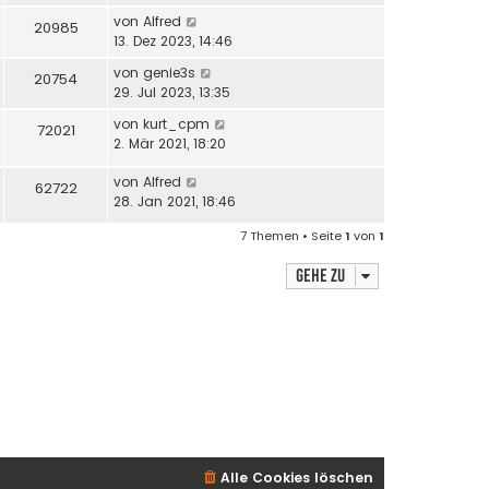
von
Alfred
20985
13. Dez 2023, 14:46
von
genie3s
20754
29. Jul 2023, 13:35
von
kurt_cpm
72021
2. Mär 2021, 18:20
von
Alfred
62722
28. Jan 2021, 18:46
7 Themen • Seite
1
von
1
Gehe zu
Alle Cookies löschen