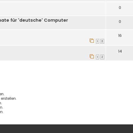
0
te für 'deutsche' Computer
0
16
1
2
14
1
2
en.
rstellen.
.
n.
n.