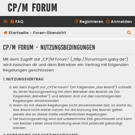
CP/M Forum
FAQ
Registrieren
Anmelden
S
Startseite
Foren-Übersicht
u
CP/M Forum - Nutzungsbedingungen
c
h
Mit dem Zugriff auf „CP/M Forum“ („http://forumcpm.gaby.de“)
e
wird zwischen dir und dem Betreiber ein Vertrag mit folgenden
Regelungen geschlossen:
1. NUTZUNGSVERTRAG
Mit dem Zugriff auf „CP/M Forum“ (im Folgenden „das Board“) schließt
du einen Nutzungsvertrag mit dem Betreiber des Boards ab (im
Folgenden „Betreiber“) und erklärst dich mit den nachfolgenden
Regelungen einverstanden.
Wenn du mit diesen Regelungen nicht einverstanden bist, so darfst du
das Board nicht weiter nutzen. Für die Nutzung des Boards gelten
jeweils die an dieser Stelle veröffentlichten Regelungen.
Der Nutzungsvertrag wird auf unbestimmte Zeit geschlossen und kann
von beiden Seiten ohne Einhaltung einer Frist jederzeit gekündigt
werden.