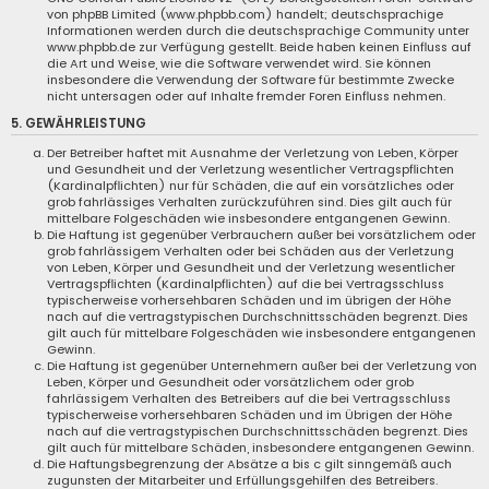
von phpBB Limited (www.phpbb.com) handelt; deutschsprachige
Informationen werden durch die deutschsprachige Community unter
www.phpbb.de zur Verfügung gestellt. Beide haben keinen Einfluss auf
die Art und Weise, wie die Software verwendet wird. Sie können
insbesondere die Verwendung der Software für bestimmte Zwecke
nicht untersagen oder auf Inhalte fremder Foren Einfluss nehmen.
5. GEWÄHRLEISTUNG
Der Betreiber haftet mit Ausnahme der Verletzung von Leben, Körper
und Gesundheit und der Verletzung wesentlicher Vertragspflichten
(Kardinalpflichten) nur für Schäden, die auf ein vorsätzliches oder
grob fahrlässiges Verhalten zurückzuführen sind. Dies gilt auch für
mittelbare Folgeschäden wie insbesondere entgangenen Gewinn.
Die Haftung ist gegenüber Verbrauchern außer bei vorsätzlichem oder
grob fahrlässigem Verhalten oder bei Schäden aus der Verletzung
von Leben, Körper und Gesundheit und der Verletzung wesentlicher
Vertragspflichten (Kardinalpflichten) auf die bei Vertragsschluss
typischerweise vorhersehbaren Schäden und im übrigen der Höhe
nach auf die vertragstypischen Durchschnittsschäden begrenzt. Dies
gilt auch für mittelbare Folgeschäden wie insbesondere entgangenen
Gewinn.
Die Haftung ist gegenüber Unternehmern außer bei der Verletzung von
Leben, Körper und Gesundheit oder vorsätzlichem oder grob
fahrlässigem Verhalten des Betreibers auf die bei Vertragsschluss
typischerweise vorhersehbaren Schäden und im Übrigen der Höhe
nach auf die vertragstypischen Durchschnittsschäden begrenzt. Dies
gilt auch für mittelbare Schäden, insbesondere entgangenen Gewinn.
Die Haftungsbegrenzung der Absätze a bis c gilt sinngemäß auch
zugunsten der Mitarbeiter und Erfüllungsgehilfen des Betreibers.