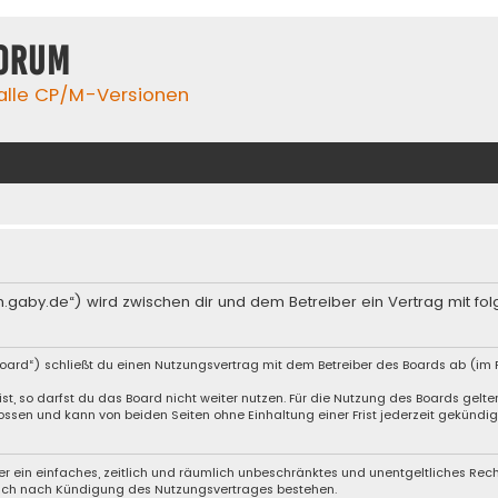
orum
 alle CP/M-Versionen
m.gaby.de“) wird zwischen dir und dem Betreiber ein Vertrag mit 
oard“) schließt du einen Nutzungsvertrag mit dem Betreiber des Boards ab (im F
, so darfst du das Board nicht weiter nutzen. Für die Nutzung des Boards gelten 
ssen und kann von beiden Seiten ohne Einhaltung einer Frist jederzeit gekündig
iber ein einfaches, zeitlich und räumlich unbeschränktes und unentgeltliches Re
auch nach Kündigung des Nutzungsvertrages bestehen.