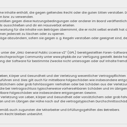
eine Inhalte enthält, die gegen geltendes Recht oder die guten Sitten verstoßen. D
en bzw. zu verwenden.
Verstößen gegen diese Nutzungsbedingungen oder anderer im Board veröffentli
s ausschließen und dir ein Hausverbot erteilen.
wortung für die Inhalte von Beiträgen übernimmt, die er nicht selbst erstellt hat
nen jederzeit zu löschen oder zu sperren.
träge abzuändern, sofern sie gegen o. g. Regeln verstoßen oder geeignet sind, 
unter der „
GNU General Public License v2
“ (GPL) bereitgestellten Foren-Softwa
schsprachige Community unter www.phpbb.de zur Verfügung gestellt. Beide haben
ng der Software für bestimmte Zwecke nicht untersagen oder auf Inhalte fremde
eben, Körper und Gesundheit und der Verletzung wesentlicher Vertragspflichten (
zuführen sind. Dies gilt auch für mittelbare Folgeschäden wie insbesondere ent
sätzlichem oder grob fahrlässigem Verhalten oder bei Schäden aus der Verletzu
f die bei Vertragsschluss typischerweise vorhersehbaren Schäden und im übrige
ttelbare Folgeschäden wie insbesondere entgangenen Gewinn.
Verletzung von Leben, Körper und Gesundheit oder vorsätzlichem oder grob fahr
n und im Übrigen der Höhe nach auf die vertragstypischen Durchschnittsschäden
emäß auch zugunsten der Mitarbeiter und Erfüllungsgehilfen des Betreibers.
m Recht bleiben unberührt.