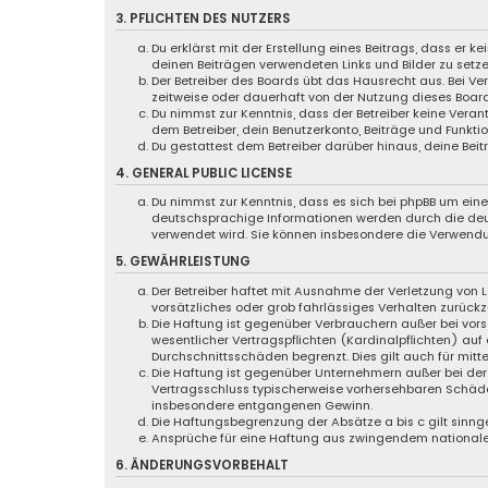
3. PFLICHTEN DES NUTZERS
Du erklärst mit der Erstellung eines Beitrags, dass er k
deinen Beiträgen verwendeten Links und Bilder zu setz
Der Betreiber des Boards übt das Hausrecht aus. Bei 
zeitweise oder dauerhaft von der Nutzung dieses Board
Du nimmst zur Kenntnis, dass der Betreiber keine Verant
dem Betreiber, dein Benutzerkonto, Beiträge und Funktio
Du gestattest dem Betreiber darüber hinaus, deine Bei
4. GENERAL PUBLIC LICENSE
Du nimmst zur Kenntnis, dass es sich bei phpBB um eine 
deutschsprachige Informationen werden durch die deut
verwendet wird. Sie können insbesondere die Verwendu
5. GEWÄHRLEISTUNG
Der Betreiber haftet mit Ausnahme der Verletzung von L
vorsätzliches oder grob fahrlässiges Verhalten zurück
Die Haftung ist gegenüber Verbrauchern außer bei vor
wesentlicher Vertragspflichten (Kardinalpflichten) au
Durchschnittsschäden begrenzt. Dies gilt auch für mi
Die Haftung ist gegenüber Unternehmern außer bei der 
Vertragsschluss typischerweise vorhersehbaren Schäde
insbesondere entgangenen Gewinn.
Die Haftungsbegrenzung der Absätze a bis c gilt sinng
Ansprüche für eine Haftung aus zwingendem nationale
6. ÄNDERUNGSVORBEHALT