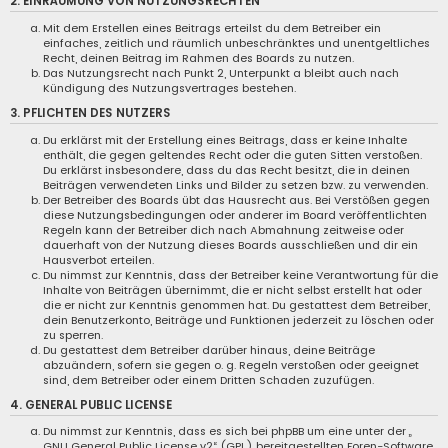
2. EINRÄUMUNG VON NUTZUNGSRECHTEN
Mit dem Erstellen eines Beitrags erteilst du dem Betreiber ein
einfaches, zeitlich und räumlich unbeschränktes und unentgeltliches
Recht, deinen Beitrag im Rahmen des Boards zu nutzen.
Das Nutzungsrecht nach Punkt 2, Unterpunkt a bleibt auch nach
Kündigung des Nutzungsvertrages bestehen.
3. PFLICHTEN DES NUTZERS
Du erklärst mit der Erstellung eines Beitrags, dass er keine Inhalte
enthält, die gegen geltendes Recht oder die guten Sitten verstoßen.
Du erklärst insbesondere, dass du das Recht besitzt, die in deinen
Beiträgen verwendeten Links und Bilder zu setzen bzw. zu verwenden.
Der Betreiber des Boards übt das Hausrecht aus. Bei Verstößen gegen
diese Nutzungsbedingungen oder anderer im Board veröffentlichten
Regeln kann der Betreiber dich nach Abmahnung zeitweise oder
dauerhaft von der Nutzung dieses Boards ausschließen und dir ein
Hausverbot erteilen.
Du nimmst zur Kenntnis, dass der Betreiber keine Verantwortung für die
Inhalte von Beiträgen übernimmt, die er nicht selbst erstellt hat oder
die er nicht zur Kenntnis genommen hat. Du gestattest dem Betreiber,
dein Benutzerkonto, Beiträge und Funktionen jederzeit zu löschen oder
zu sperren.
Du gestattest dem Betreiber darüber hinaus, deine Beiträge
abzuändern, sofern sie gegen o. g. Regeln verstoßen oder geeignet
sind, dem Betreiber oder einem Dritten Schaden zuzufügen.
4. GENERAL PUBLIC LICENSE
Du nimmst zur Kenntnis, dass es sich bei phpBB um eine unter der „
GNU General Public License v2
“ (GPL) bereitgestellten Foren-Software