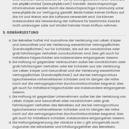
von phpBB Limited (www.phpbb.com) handelt; deutschsprachige
Informationen werden durch die deutschsprachige Community unter
www.phpbb.de zur Verfügung gestellt. Beide haben keinen Einfluss auf
die Art und Weise, wie die Software verwendet wird. Sie können
insbesondere die Verwendung der Software für bestimmte Zwecke
nicht untersagen oder auf Inhalte fremder Foren Einfluss nehmen.
5. GEWÄHRLEISTUNG
Der Betreiber haftet mit Ausnahme der Verletzung von Leben, Körper
und Gesundheit und der Verletzung wesentlicher Vertragspflichten
(Kardinalpflichten) nur für Schäden, die auf ein vorsätzliches oder
grob fahrlässiges Verhalten zurückzuführen sind. Dies gilt auch für
mittelbare Folgeschäden wie insbesondere entgangenen Gewinn.
Die Haftung ist gegenüber Verbrauchern außer bei vorsätzlichem oder
grob fahrlässigem Verhalten oder bei Schäden aus der Verletzung
von Leben, Körper und Gesundheit und der Verletzung wesentlicher
Vertragspflichten (Kardinalpflichten) auf die bei Vertragsschluss
typischerweise vorhersehbaren Schäden und im übrigen der Höhe
nach auf die vertragstypischen Durchschnittsschäden begrenzt. Dies
gilt auch für mittelbare Folgeschäden wie insbesondere entgangenen
Gewinn.
Die Haftung ist gegenüber Unternehmern außer bei der Verletzung von
Leben, Körper und Gesundheit oder vorsätzlichem oder grob
fahrlässigem Verhalten des Betreibers auf die bei Vertragsschluss
typischerweise vorhersehbaren Schäden und im Übrigen der Höhe
nach auf die vertragstypischen Durchschnittsschäden begrenzt. Dies
gilt auch für mittelbare Schäden, insbesondere entgangenen Gewinn.
Die Haftungsbegrenzung der Absätze a bis c gilt sinngemäß auch
zugunsten der Mitarbeiter und Erfüllungsgehilfen des Betreibers.