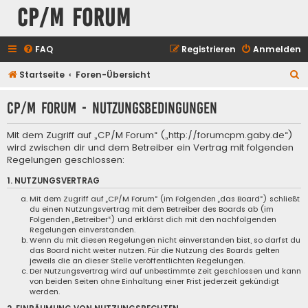
CP/M Forum
FAQ
Registrieren
Anmelden
S
Startseite
Foren-Übersicht
u
CP/M Forum - Nutzungsbedingungen
c
h
Mit dem Zugriff auf „CP/M Forum“ („http://forumcpm.gaby.de“)
e
wird zwischen dir und dem Betreiber ein Vertrag mit folgenden
Regelungen geschlossen:
1. NUTZUNGSVERTRAG
Mit dem Zugriff auf „CP/M Forum“ (im Folgenden „das Board“) schließt
du einen Nutzungsvertrag mit dem Betreiber des Boards ab (im
Folgenden „Betreiber“) und erklärst dich mit den nachfolgenden
Regelungen einverstanden.
Wenn du mit diesen Regelungen nicht einverstanden bist, so darfst du
das Board nicht weiter nutzen. Für die Nutzung des Boards gelten
jeweils die an dieser Stelle veröffentlichten Regelungen.
Der Nutzungsvertrag wird auf unbestimmte Zeit geschlossen und kann
von beiden Seiten ohne Einhaltung einer Frist jederzeit gekündigt
werden.