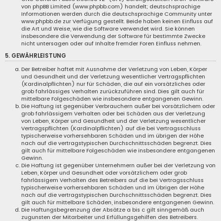
von phpBB Limited (www.phpbb.com) handelt; deutschsprachige
Informationen werden durch die deutschsprachige Community unter
www.phpbb.de zur Verfügung gestellt. Beide haben keinen Einfluss auf
die Art und Weise, wie die Software verwendet wird. Sie können
insbesondere die Verwendung der Software für bestimmte Zwecke
nicht untersagen oder auf Inhalte fremder Foren Einfluss nehmen.
5. GEWÄHRLEISTUNG
Der Betreiber haftet mit Ausnahme der Verletzung von Leben, Körper
und Gesundheit und der Verletzung wesentlicher Vertragspflichten
(Kardinalpflichten) nur für Schäden, die auf ein vorsätzliches oder
grob fahrlässiges Verhalten zurückzuführen sind. Dies gilt auch für
mittelbare Folgeschäden wie insbesondere entgangenen Gewinn.
Die Haftung ist gegenüber Verbrauchern außer bei vorsätzlichem oder
grob fahrlässigem Verhalten oder bei Schäden aus der Verletzung
von Leben, Körper und Gesundheit und der Verletzung wesentlicher
Vertragspflichten (Kardinalpflichten) auf die bei Vertragsschluss
typischerweise vorhersehbaren Schäden und im übrigen der Höhe
nach auf die vertragstypischen Durchschnittsschäden begrenzt. Dies
gilt auch für mittelbare Folgeschäden wie insbesondere entgangenen
Gewinn.
Die Haftung ist gegenüber Unternehmern außer bei der Verletzung von
Leben, Körper und Gesundheit oder vorsätzlichem oder grob
fahrlässigem Verhalten des Betreibers auf die bei Vertragsschluss
typischerweise vorhersehbaren Schäden und im Übrigen der Höhe
nach auf die vertragstypischen Durchschnittsschäden begrenzt. Dies
gilt auch für mittelbare Schäden, insbesondere entgangenen Gewinn.
Die Haftungsbegrenzung der Absätze a bis c gilt sinngemäß auch
zugunsten der Mitarbeiter und Erfüllungsgehilfen des Betreibers.