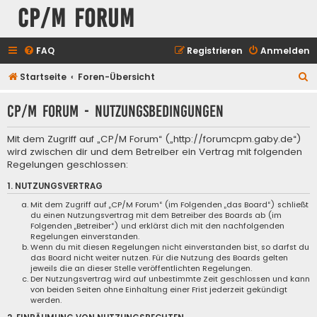
CP/M Forum
FAQ
Registrieren
Anmelden
S
Startseite
Foren-Übersicht
u
CP/M Forum - Nutzungsbedingungen
c
h
Mit dem Zugriff auf „CP/M Forum“ („http://forumcpm.gaby.de“)
e
wird zwischen dir und dem Betreiber ein Vertrag mit folgenden
Regelungen geschlossen:
1. NUTZUNGSVERTRAG
Mit dem Zugriff auf „CP/M Forum“ (im Folgenden „das Board“) schließt
du einen Nutzungsvertrag mit dem Betreiber des Boards ab (im
Folgenden „Betreiber“) und erklärst dich mit den nachfolgenden
Regelungen einverstanden.
Wenn du mit diesen Regelungen nicht einverstanden bist, so darfst du
das Board nicht weiter nutzen. Für die Nutzung des Boards gelten
jeweils die an dieser Stelle veröffentlichten Regelungen.
Der Nutzungsvertrag wird auf unbestimmte Zeit geschlossen und kann
von beiden Seiten ohne Einhaltung einer Frist jederzeit gekündigt
werden.