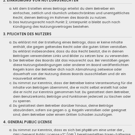
2. EINRÄUMUNG VON NUTZUNGSRECHTEN
Mit dem Erstellen eines Beitrags erteilst du dem Betreiber ein
einfaches, zeitlich und räumlich unbeschränktes und unentgeltliches
Recht, deinen Beitrag im Rahmen des Boards zu nutzen.
Das Nutzungsrecht nach Punkt 2, Unterpunkt a bleibt auch nach
Kündigung des Nutzungsvertrages bestehen.
3. PFLICHTEN DES NUTZERS
Du erklärst mit der Erstellung eines Beitrags, dass er keine Inhalte
enthält, die gegen geltendes Recht oder die guten Sitten verstoßen.
Du erklärst insbesondere, dass du das Recht besitzt, die in deinen
Beiträgen verwendeten Links und Bilder zu setzen bzw. zu verwenden.
Der Betreiber des Boards übt das Hausrecht aus. Bei Verstößen gegen
diese Nutzungsbedingungen oder anderer im Board veröffentlichten
Regeln kann der Betreiber dich nach Abmahnung zeitweise oder
dauerhaft von der Nutzung dieses Boards ausschließen und dir ein
Hausverbot erteilen.
Du nimmst zur Kenntnis, dass der Betreiber keine Verantwortung für die
Inhalte von Beiträgen übernimmt, die er nicht selbst erstellt hat oder
die er nicht zur Kenntnis genommen hat. Du gestattest dem Betreiber,
dein Benutzerkonto, Beiträge und Funktionen jederzeit zu löschen oder
zu sperren.
Du gestattest dem Betreiber darüber hinaus, deine Beiträge
abzuändern, sofern sie gegen o. g. Regeln verstoßen oder geeignet
sind, dem Betreiber oder einem Dritten Schaden zuzufügen.
4. GENERAL PUBLIC LICENSE
Du nimmst zur Kenntnis, dass es sich bei phpBB um eine unter der „
GNU General Public License v2
“ (GPL) bereitgestellten Foren-Software