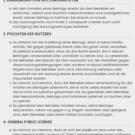
2. EINRÄUMUNG VON NUTZUNGSRECHTEN
Mit dem Erstellen eines Beitrags erteilst du dem Betreiber ein
einfaches, zeitlich und räumlich unbeschränktes und unentgeltliches
Recht, deinen Beitrag im Rahmen des Boards zu nutzen.
Das Nutzungsrecht nach Punkt 2, Unterpunkt a bleibt auch nach
Kündigung des Nutzungsvertrages bestehen.
3. PFLICHTEN DES NUTZERS
Du erklärst mit der Erstellung eines Beitrags, dass er keine Inhalte
enthält, die gegen geltendes Recht oder die guten Sitten verstoßen.
Du erklärst insbesondere, dass du das Recht besitzt, die in deinen
Beiträgen verwendeten Links und Bilder zu setzen bzw. zu verwenden.
Der Betreiber des Boards übt das Hausrecht aus. Bei Verstößen gegen
diese Nutzungsbedingungen oder anderer im Board veröffentlichten
Regeln kann der Betreiber dich nach Abmahnung zeitweise oder
dauerhaft von der Nutzung dieses Boards ausschließen und dir ein
Hausverbot erteilen.
Du nimmst zur Kenntnis, dass der Betreiber keine Verantwortung für die
Inhalte von Beiträgen übernimmt, die er nicht selbst erstellt hat oder
die er nicht zur Kenntnis genommen hat. Du gestattest dem Betreiber,
dein Benutzerkonto, Beiträge und Funktionen jederzeit zu löschen oder
zu sperren.
Du gestattest dem Betreiber darüber hinaus, deine Beiträge
abzuändern, sofern sie gegen o. g. Regeln verstoßen oder geeignet
sind, dem Betreiber oder einem Dritten Schaden zuzufügen.
4. GENERAL PUBLIC LICENSE
Du nimmst zur Kenntnis, dass es sich bei phpBB um eine unter der „
GNU General Public License v2
“ (GPL) bereitgestellten Foren-Software