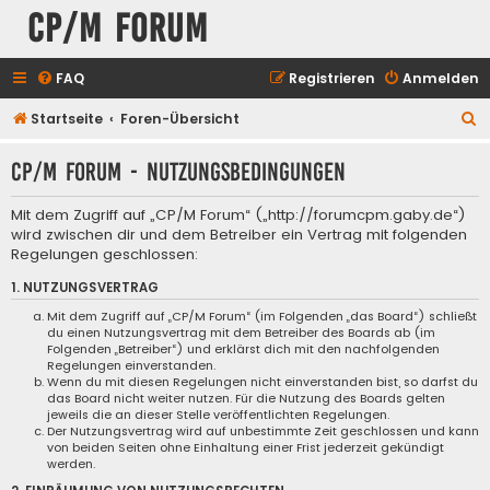
CP/M Forum
FAQ
Registrieren
Anmelden
S
Startseite
Foren-Übersicht
u
CP/M Forum - Nutzungsbedingungen
c
h
Mit dem Zugriff auf „CP/M Forum“ („http://forumcpm.gaby.de“)
e
wird zwischen dir und dem Betreiber ein Vertrag mit folgenden
Regelungen geschlossen:
1. NUTZUNGSVERTRAG
Mit dem Zugriff auf „CP/M Forum“ (im Folgenden „das Board“) schließt
du einen Nutzungsvertrag mit dem Betreiber des Boards ab (im
Folgenden „Betreiber“) und erklärst dich mit den nachfolgenden
Regelungen einverstanden.
Wenn du mit diesen Regelungen nicht einverstanden bist, so darfst du
das Board nicht weiter nutzen. Für die Nutzung des Boards gelten
jeweils die an dieser Stelle veröffentlichten Regelungen.
Der Nutzungsvertrag wird auf unbestimmte Zeit geschlossen und kann
von beiden Seiten ohne Einhaltung einer Frist jederzeit gekündigt
werden.