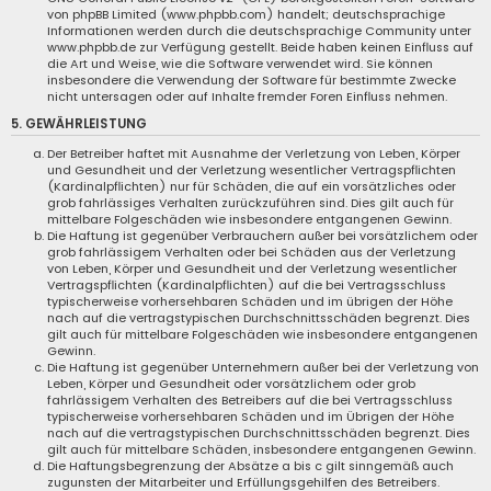
von phpBB Limited (www.phpbb.com) handelt; deutschsprachige
Informationen werden durch die deutschsprachige Community unter
www.phpbb.de zur Verfügung gestellt. Beide haben keinen Einfluss auf
die Art und Weise, wie die Software verwendet wird. Sie können
insbesondere die Verwendung der Software für bestimmte Zwecke
nicht untersagen oder auf Inhalte fremder Foren Einfluss nehmen.
5. GEWÄHRLEISTUNG
Der Betreiber haftet mit Ausnahme der Verletzung von Leben, Körper
und Gesundheit und der Verletzung wesentlicher Vertragspflichten
(Kardinalpflichten) nur für Schäden, die auf ein vorsätzliches oder
grob fahrlässiges Verhalten zurückzuführen sind. Dies gilt auch für
mittelbare Folgeschäden wie insbesondere entgangenen Gewinn.
Die Haftung ist gegenüber Verbrauchern außer bei vorsätzlichem oder
grob fahrlässigem Verhalten oder bei Schäden aus der Verletzung
von Leben, Körper und Gesundheit und der Verletzung wesentlicher
Vertragspflichten (Kardinalpflichten) auf die bei Vertragsschluss
typischerweise vorhersehbaren Schäden und im übrigen der Höhe
nach auf die vertragstypischen Durchschnittsschäden begrenzt. Dies
gilt auch für mittelbare Folgeschäden wie insbesondere entgangenen
Gewinn.
Die Haftung ist gegenüber Unternehmern außer bei der Verletzung von
Leben, Körper und Gesundheit oder vorsätzlichem oder grob
fahrlässigem Verhalten des Betreibers auf die bei Vertragsschluss
typischerweise vorhersehbaren Schäden und im Übrigen der Höhe
nach auf die vertragstypischen Durchschnittsschäden begrenzt. Dies
gilt auch für mittelbare Schäden, insbesondere entgangenen Gewinn.
Die Haftungsbegrenzung der Absätze a bis c gilt sinngemäß auch
zugunsten der Mitarbeiter und Erfüllungsgehilfen des Betreibers.