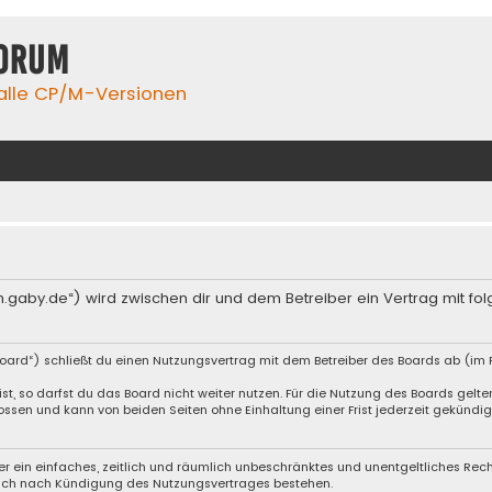
orum
 alle CP/M-Versionen
m.gaby.de“) wird zwischen dir und dem Betreiber ein Vertrag mit 
oard“) schließt du einen Nutzungsvertrag mit dem Betreiber des Boards ab (im F
, so darfst du das Board nicht weiter nutzen. Für die Nutzung des Boards gelten 
ssen und kann von beiden Seiten ohne Einhaltung einer Frist jederzeit gekündig
iber ein einfaches, zeitlich und räumlich unbeschränktes und unentgeltliches Re
auch nach Kündigung des Nutzungsvertrages bestehen.