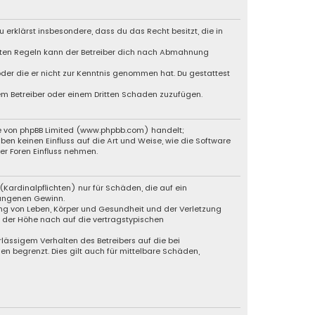
u erklärst insbesondere, dass du das Recht besitzt, die in
chten Regeln kann der Betreiber dich nach Abmahnung
 oder die er nicht zur Kenntnis genommen hat. Du gestattest
dem Betreiber oder einem Dritten Schaden zuzufügen.
re von phpBB Limited (www.phpbb.com) handelt;
 keinen Einfluss auf die Art und Weise, wie die Software
r Foren Einfluss nehmen.
Kardinalpflichten) nur für Schäden, die auf ein
gangenen Gewinn.
ng von Leben, Körper und Gesundheit und der Verletzung
n der Höhe nach auf die vertragstypischen
lässigem Verhalten des Betreibers auf die bei
 begrenzt. Dies gilt auch für mittelbare Schäden,