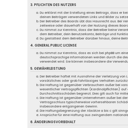
3. PFLICHTEN DES NUTZERS
Du erklärst mit der Erstellung eines Beitrags, dass er k
deinen Beiträgen verwendeten Links und Bilder zu setz
Der Betreiber des Boards übt das Hausrecht aus. Bei 
zeitweise oder dauerhaft von der Nutzung dieses Board
Du nimmst zur Kenntnis, dass der Betreiber keine Verant
dem Betreiber, dein Benutzerkonto, Beiträge und Funktio
Du gestattest dem Betreiber darüber hinaus, deine Bei
4. GENERAL PUBLIC LICENSE
Du nimmst zur Kenntnis, dass es sich bei phpBB um eine 
deutschsprachige Informationen werden durch die deut
verwendet wird. Sie können insbesondere die Verwendu
5. GEWÄHRLEISTUNG
Der Betreiber haftet mit Ausnahme der Verletzung von L
vorsätzliches oder grob fahrlässiges Verhalten zurück
Die Haftung ist gegenüber Verbrauchern außer bei vor
wesentlicher Vertragspflichten (Kardinalpflichten) au
Durchschnittsschäden begrenzt. Dies gilt auch für mi
Die Haftung ist gegenüber Unternehmern außer bei der 
Vertragsschluss typischerweise vorhersehbaren Schäde
insbesondere entgangenen Gewinn.
Die Haftungsbegrenzung der Absätze a bis c gilt sinng
Ansprüche für eine Haftung aus zwingendem nationale
6. ÄNDERUNGSVORBEHALT