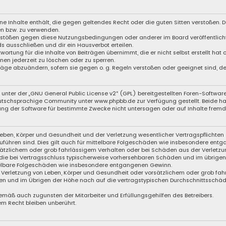
eine Inhalte enthält, die gegen geltendes Recht oder die guten Sitten verstoßen. D
en bzw. zu verwenden.
Verstößen gegen diese Nutzungsbedingungen oder anderer im Board veröffentli
s ausschließen und dir ein Hausverbot erteilen.
wortung für die Inhalte von Beiträgen übernimmt, die er nicht selbst erstellt hat
nen jederzeit zu löschen oder zu sperren.
träge abzuändern, sofern sie gegen o. g. Regeln verstoßen oder geeignet sind, 
unter der „
GNU General Public License v2
“ (GPL) bereitgestellten Foren-Softwa
schsprachige Community unter www.phpbb.de zur Verfügung gestellt. Beide haben
ng der Software für bestimmte Zwecke nicht untersagen oder auf Inhalte fremde
eben, Körper und Gesundheit und der Verletzung wesentlicher Vertragspflichten (
zuführen sind. Dies gilt auch für mittelbare Folgeschäden wie insbesondere ent
sätzlichem oder grob fahrlässigem Verhalten oder bei Schäden aus der Verletzu
f die bei Vertragsschluss typischerweise vorhersehbaren Schäden und im übrige
ttelbare Folgeschäden wie insbesondere entgangenen Gewinn.
Verletzung von Leben, Körper und Gesundheit oder vorsätzlichem oder grob fahr
n und im Übrigen der Höhe nach auf die vertragstypischen Durchschnittsschäden
emäß auch zugunsten der Mitarbeiter und Erfüllungsgehilfen des Betreibers.
m Recht bleiben unberührt.