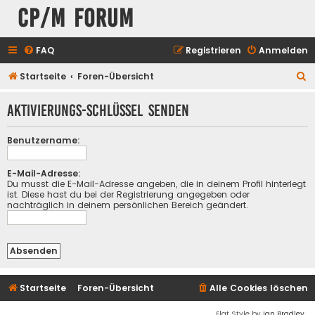
CP/M Forum
FAQ
Registrieren
Anmelden
S
Startseite
Foren-Übersicht
u
Aktivierungs-Schlüssel senden
c
h
Benutzername:
e
E-Mail-Adresse:
Du musst die E-Mail-Adresse angeben, die in deinem Profil hinterlegt
ist. Diese hast du bei der Registrierung angegeben oder
nachträglich in deinem persönlichen Bereich geändert.
Startseite
Foren-Übersicht
Alle Cookies löschen
Flat Style by
Ian Bradley