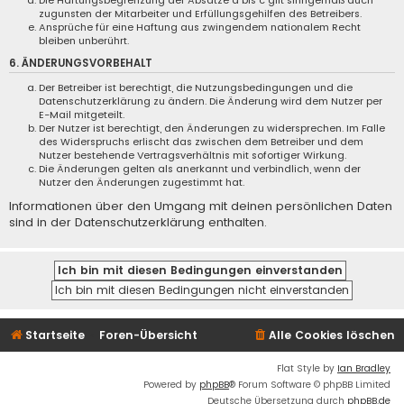
Die Haftungsbegrenzung der Absätze a bis c gilt sinngemäß auch
zugunsten der Mitarbeiter und Erfüllungsgehilfen des Betreibers.
Ansprüche für eine Haftung aus zwingendem nationalem Recht
bleiben unberührt.
6. ÄNDERUNGSVORBEHALT
Der Betreiber ist berechtigt, die Nutzungsbedingungen und die
Datenschutzerklärung zu ändern. Die Änderung wird dem Nutzer per
E-Mail mitgeteilt.
Der Nutzer ist berechtigt, den Änderungen zu widersprechen. Im Falle
des Widerspruchs erlischt das zwischen dem Betreiber und dem
Nutzer bestehende Vertragsverhältnis mit sofortiger Wirkung.
Die Änderungen gelten als anerkannt und verbindlich, wenn der
Nutzer den Änderungen zugestimmt hat.
Informationen über den Umgang mit deinen persönlichen Daten
sind in der Datenschutzerklärung enthalten.
Startseite
Foren-Übersicht
Alle Cookies löschen
Flat Style by
Ian Bradley
Powered by
phpBB
® Forum Software © phpBB Limited
Deutsche Übersetzung durch
phpBB.de