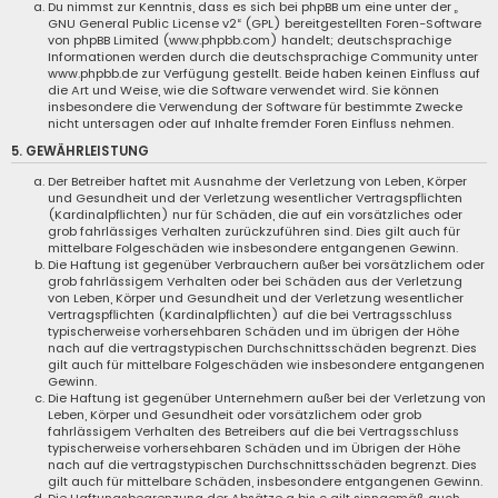
Du nimmst zur Kenntnis, dass es sich bei phpBB um eine unter der „
GNU General Public License v2
“ (GPL) bereitgestellten Foren-Software
von phpBB Limited (www.phpbb.com) handelt; deutschsprachige
Informationen werden durch die deutschsprachige Community unter
www.phpbb.de zur Verfügung gestellt. Beide haben keinen Einfluss auf
die Art und Weise, wie die Software verwendet wird. Sie können
insbesondere die Verwendung der Software für bestimmte Zwecke
nicht untersagen oder auf Inhalte fremder Foren Einfluss nehmen.
5. GEWÄHRLEISTUNG
Der Betreiber haftet mit Ausnahme der Verletzung von Leben, Körper
und Gesundheit und der Verletzung wesentlicher Vertragspflichten
(Kardinalpflichten) nur für Schäden, die auf ein vorsätzliches oder
grob fahrlässiges Verhalten zurückzuführen sind. Dies gilt auch für
mittelbare Folgeschäden wie insbesondere entgangenen Gewinn.
Die Haftung ist gegenüber Verbrauchern außer bei vorsätzlichem oder
grob fahrlässigem Verhalten oder bei Schäden aus der Verletzung
von Leben, Körper und Gesundheit und der Verletzung wesentlicher
Vertragspflichten (Kardinalpflichten) auf die bei Vertragsschluss
typischerweise vorhersehbaren Schäden und im übrigen der Höhe
nach auf die vertragstypischen Durchschnittsschäden begrenzt. Dies
gilt auch für mittelbare Folgeschäden wie insbesondere entgangenen
Gewinn.
Die Haftung ist gegenüber Unternehmern außer bei der Verletzung von
Leben, Körper und Gesundheit oder vorsätzlichem oder grob
fahrlässigem Verhalten des Betreibers auf die bei Vertragsschluss
typischerweise vorhersehbaren Schäden und im Übrigen der Höhe
nach auf die vertragstypischen Durchschnittsschäden begrenzt. Dies
gilt auch für mittelbare Schäden, insbesondere entgangenen Gewinn.