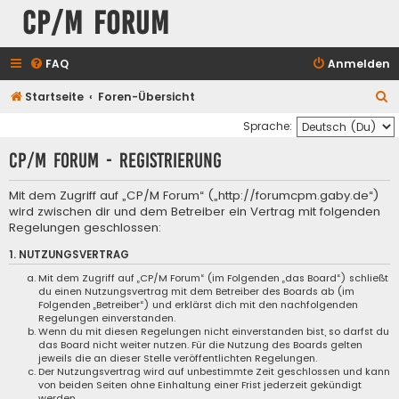
CP/M Forum
FAQ
Anmelden
S
Startseite
Foren-Übersicht
u
Sprache:
c
CP/M Forum - Registrierung
h
e
Mit dem Zugriff auf „CP/M Forum“ („http://forumcpm.gaby.de“)
wird zwischen dir und dem Betreiber ein Vertrag mit folgenden
Regelungen geschlossen:
1. NUTZUNGSVERTRAG
Mit dem Zugriff auf „CP/M Forum“ (im Folgenden „das Board“) schließt
du einen Nutzungsvertrag mit dem Betreiber des Boards ab (im
Folgenden „Betreiber“) und erklärst dich mit den nachfolgenden
Regelungen einverstanden.
Wenn du mit diesen Regelungen nicht einverstanden bist, so darfst du
das Board nicht weiter nutzen. Für die Nutzung des Boards gelten
jeweils die an dieser Stelle veröffentlichten Regelungen.
Der Nutzungsvertrag wird auf unbestimmte Zeit geschlossen und kann
von beiden Seiten ohne Einhaltung einer Frist jederzeit gekündigt
werden.