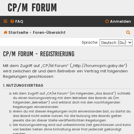
CP/M Forum
FAQ
Anmelden
S
Startseite
Foren-Übersicht
u
Sprache:
c
CP/M Forum - Registrierung
h
e
Mit dem Zugriff auf „CP/M Forum“ („http://forumcpm.gaby.de“)
wird zwischen dir und dem Betreiber ein Vertrag mit folgenden
Regelungen geschlossen:
1. NUTZUNGSVERTRAG
Mit dem Zugriff auf „CP/M Forum“ (im Folgenden „das Board“) schließt
du einen Nutzungsvertrag mit dem Betreiber des Boards ab (im
Folgenden „Betreiber“) und erklärst dich mit den nachfolgenden
Regelungen einverstanden.
Wenn du mit diesen Regelungen nicht einverstanden bist, so darfst du
das Board nicht weiter nutzen. Für die Nutzung des Boards gelten
jeweils die an dieser Stelle veröffentlichten Regelungen.
Der Nutzungsvertrag wird auf unbestimmte Zeit geschlossen und kann
von beiden Seiten ohne Einhaltung einer Frist jederzeit gekündigt
werden.