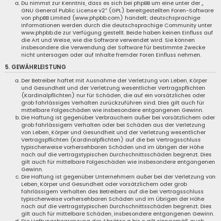
Du nimmst zur Kenntnis, dass es sich bei phpBB um eine unter der „
GNU General Public License v2
“ (GPL) bereitgestellten Foren-Software
von phpBB Limited (www.phpbb.com) handelt; deutschsprachige
Informationen werden durch die deutschsprachige Community unter
www.phpbb.de zur Verfügung gestellt. Beide haben keinen Einfluss auf
die Art und Weise, wie die Software verwendet wird. Sie können
insbesondere die Verwendung der Software für bestimmte Zwecke
nicht untersagen oder auf Inhalte fremder Foren Einfluss nehmen.
5. GEWÄHRLEISTUNG
Der Betreiber haftet mit Ausnahme der Verletzung von Leben, Körper
und Gesundheit und der Verletzung wesentlicher Vertragspflichten
(Kardinalpflichten) nur für Schäden, die auf ein vorsätzliches oder
grob fahrlässiges Verhalten zurückzuführen sind. Dies gilt auch für
mittelbare Folgeschäden wie insbesondere entgangenen Gewinn.
Die Haftung ist gegenüber Verbrauchern außer bei vorsätzlichem oder
grob fahrlässigem Verhalten oder bei Schäden aus der Verletzung
von Leben, Körper und Gesundheit und der Verletzung wesentlicher
Vertragspflichten (Kardinalpflichten) auf die bei Vertragsschluss
typischerweise vorhersehbaren Schäden und im übrigen der Höhe
nach auf die vertragstypischen Durchschnittsschäden begrenzt. Dies
gilt auch für mittelbare Folgeschäden wie insbesondere entgangenen
Gewinn.
Die Haftung ist gegenüber Unternehmern außer bei der Verletzung von
Leben, Körper und Gesundheit oder vorsätzlichem oder grob
fahrlässigem Verhalten des Betreibers auf die bei Vertragsschluss
typischerweise vorhersehbaren Schäden und im Übrigen der Höhe
nach auf die vertragstypischen Durchschnittsschäden begrenzt. Dies
gilt auch für mittelbare Schäden, insbesondere entgangenen Gewinn.