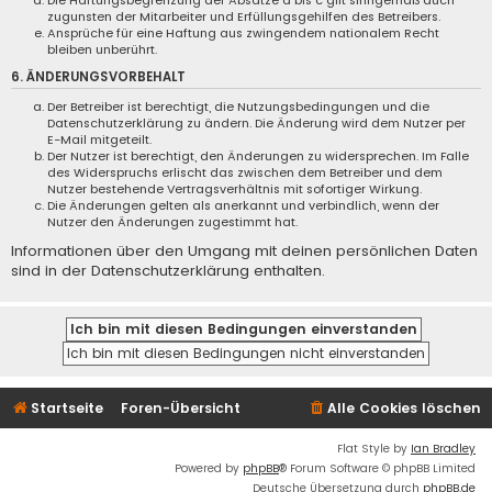
Die Haftungsbegrenzung der Absätze a bis c gilt sinngemäß auch
zugunsten der Mitarbeiter und Erfüllungsgehilfen des Betreibers.
Ansprüche für eine Haftung aus zwingendem nationalem Recht
bleiben unberührt.
6. ÄNDERUNGSVORBEHALT
Der Betreiber ist berechtigt, die Nutzungsbedingungen und die
Datenschutzerklärung zu ändern. Die Änderung wird dem Nutzer per
E-Mail mitgeteilt.
Der Nutzer ist berechtigt, den Änderungen zu widersprechen. Im Falle
des Widerspruchs erlischt das zwischen dem Betreiber und dem
Nutzer bestehende Vertragsverhältnis mit sofortiger Wirkung.
Die Änderungen gelten als anerkannt und verbindlich, wenn der
Nutzer den Änderungen zugestimmt hat.
Informationen über den Umgang mit deinen persönlichen Daten
sind in der Datenschutzerklärung enthalten.
Startseite
Foren-Übersicht
Alle Cookies löschen
Flat Style by
Ian Bradley
Powered by
phpBB
® Forum Software © phpBB Limited
Deutsche Übersetzung durch
phpBB.de