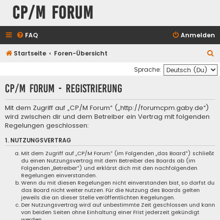
CP/M Forum
FAQ
Anmelden
S
Startseite
Foren-Übersicht
u
Sprache:
c
CP/M Forum - Registrierung
h
e
Mit dem Zugriff auf „CP/M Forum“ („http://forumcpm.gaby.de“)
wird zwischen dir und dem Betreiber ein Vertrag mit folgenden
Regelungen geschlossen:
1. NUTZUNGSVERTRAG
Mit dem Zugriff auf „CP/M Forum“ (im Folgenden „das Board“) schließt
du einen Nutzungsvertrag mit dem Betreiber des Boards ab (im
Folgenden „Betreiber“) und erklärst dich mit den nachfolgenden
Regelungen einverstanden.
Wenn du mit diesen Regelungen nicht einverstanden bist, so darfst du
das Board nicht weiter nutzen. Für die Nutzung des Boards gelten
jeweils die an dieser Stelle veröffentlichten Regelungen.
Der Nutzungsvertrag wird auf unbestimmte Zeit geschlossen und kann
von beiden Seiten ohne Einhaltung einer Frist jederzeit gekündigt
werden.