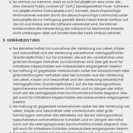
Du nimmst zur Kenntnis, dass es sich bei phpBB um eine unter der „
GNU General Public License v2
“ (GPL) bereitgestellten Foren-Software
von phpBB Limited (www.phpbb.com) handelt; deutschsprachige
Informationen werden durch die deutschsprachige Community unter
www.phpbb.de zur Verfügung gestellt. Beide haben keinen Einfluss auf
die Art und Weise, wie die Software verwendet wird. Sie können
insbesondere die Verwendung der Software für bestimmte Zwecke
nicht untersagen oder auf Inhalte fremder Foren Einfluss nehmen.
5. GEWÄHRLEISTUNG
Der Betreiber haftet mit Ausnahme der Verletzung von Leben, Körper
und Gesundheit und der Verletzung wesentlicher Vertragspflichten
(Kardinalpflichten) nur für Schäden, die auf ein vorsätzliches oder
grob fahrlässiges Verhalten zurückzuführen sind. Dies gilt auch für
mittelbare Folgeschäden wie insbesondere entgangenen Gewinn.
Die Haftung ist gegenüber Verbrauchern außer bei vorsätzlichem oder
grob fahrlässigem Verhalten oder bei Schäden aus der Verletzung
von Leben, Körper und Gesundheit und der Verletzung wesentlicher
Vertragspflichten (Kardinalpflichten) auf die bei Vertragsschluss
typischerweise vorhersehbaren Schäden und im übrigen der Höhe
nach auf die vertragstypischen Durchschnittsschäden begrenzt. Dies
gilt auch für mittelbare Folgeschäden wie insbesondere entgangenen
Gewinn.
Die Haftung ist gegenüber Unternehmern außer bei der Verletzung von
Leben, Körper und Gesundheit oder vorsätzlichem oder grob
fahrlässigem Verhalten des Betreibers auf die bei Vertragsschluss
typischerweise vorhersehbaren Schäden und im Übrigen der Höhe
nach auf die vertragstypischen Durchschnittsschäden begrenzt. Dies
gilt auch für mittelbare Schäden, insbesondere entgangenen Gewinn.