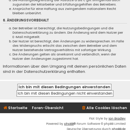
Die Haftungsbegrenzung der Absätze a bis c gilt sinngemäß auch
zugunsten der Mitarbeiter und Erfüllungsgehilfen des Betreibers.
Ansprüche für eine Haftung aus zwingendem nationalem Recht
bleiben unberührt.
6. ÄNDERUNGSVORBEHALT
Der Betreiber ist berechtigt, die Nutzungsbedingungen und die
Datenschutzerklärung zu ändern. Die Änderung wird dem Nutzer per
E-Mail mitgeteilt.
Der Nutzer ist berechtigt, den Änderungen zu widersprechen. Im Falle
des Widerspruchs erlischt das zwischen dem Betreiber und dem
Nutzer bestehende Vertragsverhältnis mit sofortiger Wirkung.
Die Änderungen gelten als anerkannt und verbindlich, wenn der
Nutzer den Änderungen zugestimmt hat.
Informationen über den Umgang mit deinen persönlichen Daten
sind in der Datenschutzerklärung enthalten.
Startseite
Foren-Übersicht
Alle Cookies löschen
Flat Style by
Ian Bradley
Powered by
phpBB
® Forum Software © phpBB Limited
Deutsche Übersetzung durch
phpBB.de