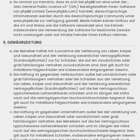
Du nimmst zur Kenntnis, dass es sich bei phpBB um eine unter der „
GNU General Public License v2
“ (GPL) bereitgestellten Foren-Software
von phpBB Limited (www.phpbb.com) handelt; deutschsprachige
Informationen werden durch die deutschsprachige Community unter
www.phpbb.de zur Verfügung gestellt. Beide haben keinen Einfluss auf
die Art und Weise, wie die Software verwendet wird. Sie können
insbesondere die Verwendung der Software für bestimmte Zwecke
nicht untersagen oder auf Inhalte fremder Foren Einfluss nehmen.
5. GEWÄHRLEISTUNG
Der Betreiber haftet mit Ausnahme der Verletzung von Leben, Körper
und Gesundheit und der Verletzung wesentlicher Vertragspflichten
(Kardinalpflichten) nur für Schäden, die auf ein vorsätzliches oder
grob fahrlässiges Verhalten zurückzuführen sind. Dies gilt auch für
mittelbare Folgeschäden wie insbesondere entgangenen Gewinn.
Die Haftung ist gegenüber Verbrauchern außer bei vorsätzlichem oder
grob fahrlässigem Verhalten oder bei Schäden aus der Verletzung
von Leben, Körper und Gesundheit und der Verletzung wesentlicher
Vertragspflichten (Kardinalpflichten) auf die bei Vertragsschluss
typischerweise vorhersehbaren Schäden und im übrigen der Höhe
nach auf die vertragstypischen Durchschnittsschäden begrenzt. Dies
gilt auch für mittelbare Folgeschäden wie insbesondere entgangenen
Gewinn.
Die Haftung ist gegenüber Unternehmern außer bei der Verletzung von
Leben, Körper und Gesundheit oder vorsätzlichem oder grob
fahrlässigem Verhalten des Betreibers auf die bei Vertragsschluss
typischerweise vorhersehbaren Schäden und im Übrigen der Höhe
nach auf die vertragstypischen Durchschnittsschäden begrenzt. Dies
gilt auch für mittelbare Schäden, insbesondere entgangenen Gewinn.