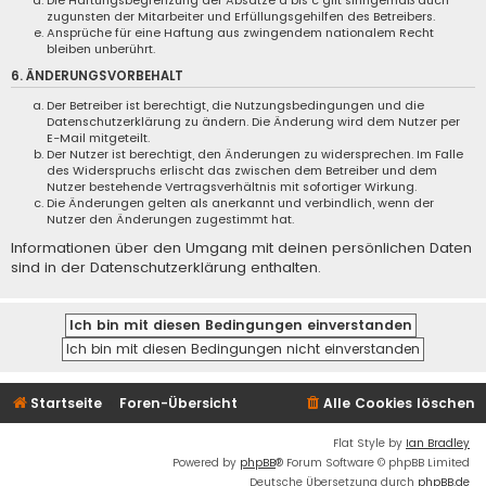
Die Haftungsbegrenzung der Absätze a bis c gilt sinngemäß auch
zugunsten der Mitarbeiter und Erfüllungsgehilfen des Betreibers.
Ansprüche für eine Haftung aus zwingendem nationalem Recht
bleiben unberührt.
6. ÄNDERUNGSVORBEHALT
Der Betreiber ist berechtigt, die Nutzungsbedingungen und die
Datenschutzerklärung zu ändern. Die Änderung wird dem Nutzer per
E-Mail mitgeteilt.
Der Nutzer ist berechtigt, den Änderungen zu widersprechen. Im Falle
des Widerspruchs erlischt das zwischen dem Betreiber und dem
Nutzer bestehende Vertragsverhältnis mit sofortiger Wirkung.
Die Änderungen gelten als anerkannt und verbindlich, wenn der
Nutzer den Änderungen zugestimmt hat.
Informationen über den Umgang mit deinen persönlichen Daten
sind in der Datenschutzerklärung enthalten.
Startseite
Foren-Übersicht
Alle Cookies löschen
Flat Style by
Ian Bradley
Powered by
phpBB
® Forum Software © phpBB Limited
Deutsche Übersetzung durch
phpBB.de