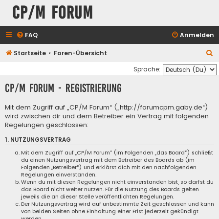
CP/M Forum
FAQ
Anmelden
S
Startseite
Foren-Übersicht
u
Sprache:
c
CP/M Forum - Registrierung
h
e
Mit dem Zugriff auf „CP/M Forum“ („http://forumcpm.gaby.de“)
wird zwischen dir und dem Betreiber ein Vertrag mit folgenden
Regelungen geschlossen:
1. NUTZUNGSVERTRAG
Mit dem Zugriff auf „CP/M Forum“ (im Folgenden „das Board“) schließt
du einen Nutzungsvertrag mit dem Betreiber des Boards ab (im
Folgenden „Betreiber“) und erklärst dich mit den nachfolgenden
Regelungen einverstanden.
Wenn du mit diesen Regelungen nicht einverstanden bist, so darfst du
das Board nicht weiter nutzen. Für die Nutzung des Boards gelten
jeweils die an dieser Stelle veröffentlichten Regelungen.
Der Nutzungsvertrag wird auf unbestimmte Zeit geschlossen und kann
von beiden Seiten ohne Einhaltung einer Frist jederzeit gekündigt
werden.