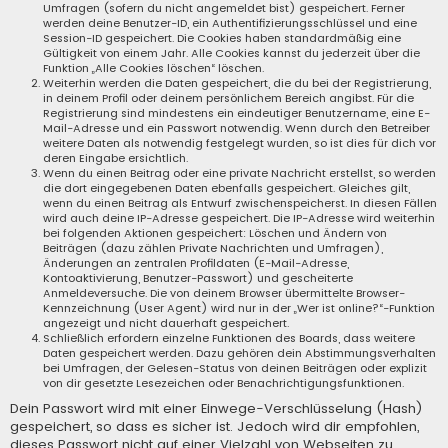
Umfragen (sofern du nicht angemeldet bist) gespeichert. Ferner
werden deine Benutzer-ID, ein Authentifizierungsschlüssel und eine
Session-ID gespeichert. Die Cookies haben standardmäßig eine
Gültigkeit von einem Jahr. Alle Cookies kannst du jederzeit über die
Funktion „Alle Cookies löschen“ löschen.
Weiterhin werden die Daten gespeichert, die du bei der Registrierung,
in deinem Profil oder deinem persönlichem Bereich angibst. Für die
Registrierung sind mindestens ein eindeutiger Benutzername, eine E-
Mail-Adresse und ein Passwort notwendig. Wenn durch den Betreiber
weitere Daten als notwendig festgelegt wurden, so ist dies für dich vor
deren Eingabe ersichtlich.
Wenn du einen Beitrag oder eine private Nachricht erstellst, so werden
die dort eingegebenen Daten ebenfalls gespeichert. Gleiches gilt,
wenn du einen Beitrag als Entwurf zwischenspeicherst. In diesen Fällen
wird auch deine IP-Adresse gespeichert. Die IP-Adresse wird weiterhin
bei folgenden Aktionen gespeichert: Löschen und Ändern von
Beiträgen (dazu zählen Private Nachrichten und Umfragen),
Änderungen an zentralen Profildaten (E-Mail-Adresse,
Kontoaktivierung, Benutzer-Passwort) und gescheiterte
Anmeldeversuche. Die von deinem Browser übermittelte Browser-
Kennzeichnung (User Agent) wird nur in der „Wer ist online?“-Funktion
angezeigt und nicht dauerhaft gespeichert.
Schließlich erfordern einzelne Funktionen des Boards, dass weitere
Daten gespeichert werden. Dazu gehören dein Abstimmungsverhalten
bei Umfragen, der Gelesen-Status von deinen Beiträgen oder explizit
von dir gesetzte Lesezeichen oder Benachrichtigungsfunktionen.
Dein Passwort wird mit einer Einwege-Verschlüsselung (Hash)
gespeichert, so dass es sicher ist. Jedoch wird dir empfohlen,
dieses Passwort nicht auf einer Vielzahl von Webseiten zu