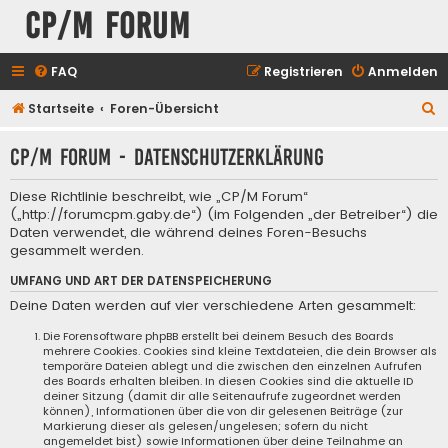
CP/M Forum
FAQ
Registrieren
Anmelden
S
Startseite
Foren-Übersicht
u
CP/M Forum - Datenschutzerklärung
c
h
Diese Richtlinie beschreibt, wie „CP/M Forum“
e
(„http://forumcpm.gaby.de“) (im Folgenden „der Betreiber“) die
Daten verwendet, die während deines Foren-Besuchs
gesammelt werden.
UMFANG UND ART DER DATENSPEICHERUNG
Deine Daten werden auf vier verschiedene Arten gesammelt:
Die Forensoftware phpBB erstellt bei deinem Besuch des Boards
mehrere Cookies. Cookies sind kleine Textdateien, die dein Browser als
temporäre Dateien ablegt und die zwischen den einzelnen Aufrufen
des Boards erhalten bleiben. In diesen Cookies sind die aktuelle ID
deiner Sitzung (damit dir alle Seitenaufrufe zugeordnet werden
können), Informationen über die von dir gelesenen Beiträge (zur
Markierung dieser als gelesen/ungelesen; sofern du nicht
angemeldet bist) sowie Informationen über deine Teilnahme an