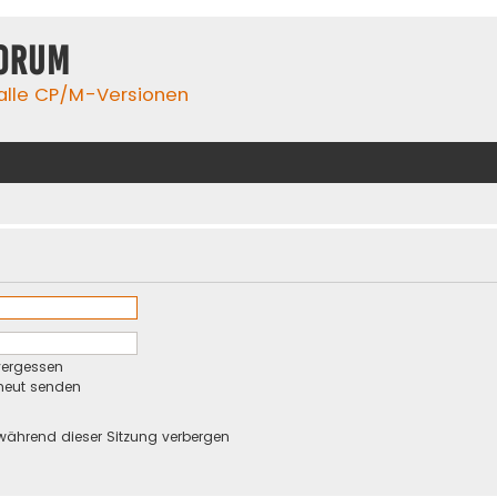
orum
 alle CP/M-Versionen
vergessen
rneut senden
während dieser Sitzung verbergen