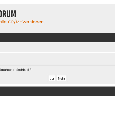
orum
 alle CP/M-Versionen
s löschen möchtest?