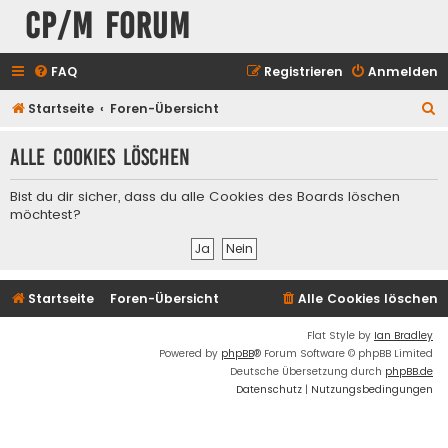
CP/M Forum
FAQ
Registrieren
Anmelden
S
Startseite
Foren-Übersicht
u
Alle Cookies löschen
c
h
Bist du dir sicher, dass du alle Cookies des Boards löschen
e
möchtest?
Startseite
Foren-Übersicht
Alle Cookies löschen
Flat Style by
Ian Bradley
Powered by
phpBB
® Forum Software © phpBB Limited
Deutsche Übersetzung durch
phpBB.de
Datenschutz
|
Nutzungsbedingungen