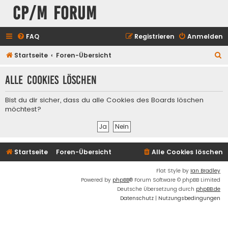
CP/M Forum
FAQ
Registrieren
Anmelden
S
Startseite
Foren-Übersicht
u
Alle Cookies löschen
c
h
Bist du dir sicher, dass du alle Cookies des Boards löschen
e
möchtest?
Startseite
Foren-Übersicht
Alle Cookies löschen
Flat Style by
Ian Bradley
Powered by
phpBB
® Forum Software © phpBB Limited
Deutsche Übersetzung durch
phpBB.de
Datenschutz
|
Nutzungsbedingungen