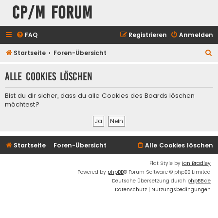
CP/M Forum
FAQ
Registrieren
Anmelden
S
Startseite
Foren-Übersicht
u
Alle Cookies löschen
c
h
Bist du dir sicher, dass du alle Cookies des Boards löschen
e
möchtest?
Startseite
Foren-Übersicht
Alle Cookies löschen
Flat Style by
Ian Bradley
Powered by
phpBB
® Forum Software © phpBB Limited
Deutsche Übersetzung durch
phpBB.de
Datenschutz
|
Nutzungsbedingungen