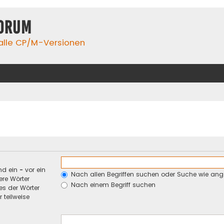
orum
 alle CP/M-Versionen
nd ein
-
vor ein
Nach allen Begriffen suchen oder Suche wie an
re Wörter
Nach einem Begriff suchen
es der Wörter
 teilweise